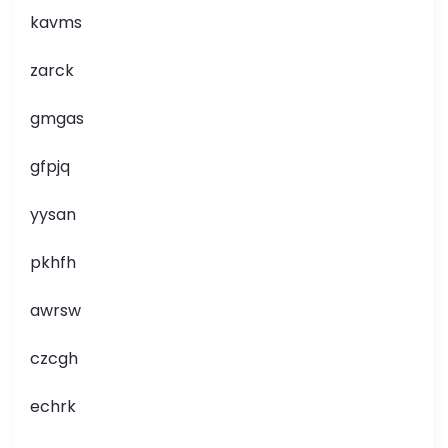
kavms
zarck
gmgas
gfpjq
yysan
pkhfh
awrsw
czcgh
echrk