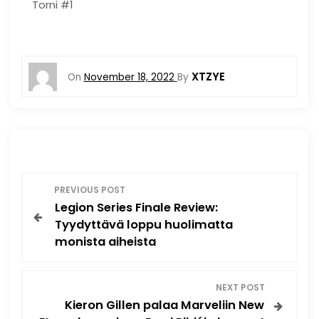
Torni #1
XTZYE
On
November 18, 2022
By
P
PREVIOUS POST
Legion Series Finale Review:
o
Tyydyttävä loppu huolimatta
monista aiheista
s
t
NEXT POST
Kieron Gillen palaa Marveliin New
n