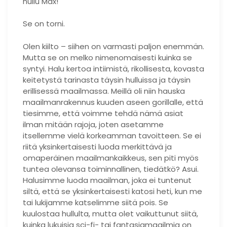
hullu Max!
Se on torni.
Olen kiilto – siihen on varmasti paljon enemmän.
Mutta se on melko nimenomaisesti kuinka se
syntyi. Halu kertoa intiimistä, rikollisesta, kovasta
keitetystä tarinasta täysin hulluissa ja täysin
erillisessä maailmassa. Meillä oli niin hauska
maailmanrakennus kuuden aseen gorillalle, että
tiesimme, että voimme tehdä nämä asiat
ilman mitään rajoja, joten asetamme
itsellemme vielä korkeamman tavoitteen. Se ei
riitä yksinkertaisesti luoda merkittävä ja
omaperäinen maailmankaikkeus, sen piti myös
tuntea olevansa toiminnallinen, tiedätkö? Asui.
Halusimme luoda maailman, joka ei tuntenut
siltä, ​​että se yksinkertaisesti katosi heti, kun me
tai lukijamme katselimme siitä pois. Se
kuulostaa hullulta, mutta olet vaikuttunut siitä,
kuinka lukuisia sci-fi- tai fantasiamaailmia on