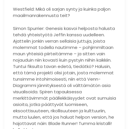
Westfield: Mikä oli sarjan synty ja kuinka paljon
maailmanrakennusta teit?
Simon Spurrier: Genesis kasvoi helposta halusta
tehdä yhteistyötä Jeffin kanssa uudelleen.
Ajattelin jonkin verran sellaisia ​​juttuja, joista
molemmat todella nautimme – pohjimmiltaan
maun yhteisiä piirteitämme – ja sitten vain
nojauduin niin kovasti kuin pystyin niihin kaikkiin.
Tuntui fiksulta tavan edetä, tiedätkö? Halusin,
että tämä projekti olisi jotain, josta molemmat
tunsimme intohimoisesti, niin että Venn-
Diagrammi jännityksestä oli välttämätön asia
visualisoida. Spiren tapauksessa
merkittävimmät päällekkäisyydet ovat sumuisia
asioita, jotka päättyvät luomiseen,
eksoottisuuteen, rikollisuuteen ja kulttuuriin,
mutta luulen, että jos haluat helpon version, he
hajottavat näin: Blade Runner! Tumma kristalli!