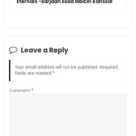
Eternals -sarjaan Esad Ribićin kanssa!
a
v
i
Leave a Reply
g
a
Your email address will not be published.
Required
fields are marked
*
t
i
Comment
*
o
n