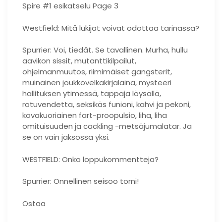
Spire #1 esikatselu Page 3
Westfield: Mitä lukijat voivat odottaa tarinassa?
Spurrier: Voi, tiedät. Se tavallinen. Murha, hullu
aavikon sissit, mutanttikilpailut,
ohjelmanmuutos, riimimäiset gangsterit,
muinainen joukkovelkakirjalaina, mysteeri
hallituksen ytimessä, tappaja löysällä,
rotuvendetta, seksikäs funioni, kahvi ja pekoni,
kovakuoriainen fart-proopulsio, liha, liha
omituisuuden ja cackling -metsäjumalatar. Ja
se on vain jaksossa yksi.
WESTFIELD: Onko loppukommentteja?
Spurrier: Onnellinen seisoo torni!
Ostaa