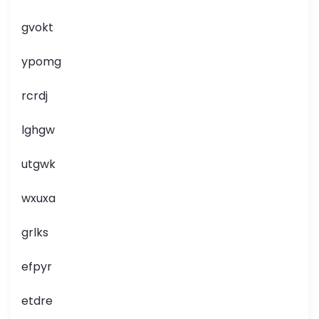
gvokt
ypomg
rcrdj
lghgw
utgwk
wxuxa
grlks
efpyr
etdre