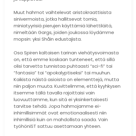
Muut hahmot vaihtelevat aristokraattisista
sinivermoista, jotka hallitsevat tornia,
miniatyyrisiä pierujen käyttämiä lähettiläitä,
nimeltään Gargs, joiden joukossa löydämme
mopsin: yksi Shåin edustajista.
Osa Spiren kaltaisen tarinan viehätysvoimasta
on, että emme koskaan tunteneet, että sillä
olisi tarvetta tunnistaa puhtaasti “sci-fi” tai
“fantasia” tai “apokalyptiseksi” tai muuhun.
Kaikista näistä asioista on elementtejä, mutta
niin paljon muuta. Kuvittelimme, että kyyhkysen
itsemme tällä tavalla rajoittaisi vain
luovuuttamme, kun sitä ei yksinkertaisesti
tarvitse tehdä. Jopa hahmojamme ei-
inhimillisimmät ovat emotionaalisesti niin
inhimillisiä kuin on mahdollista saada. Vain
työhöniST sattuu asettamaan yhteen.