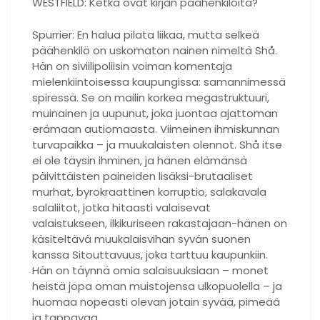
WESTFIELD: Ketkä ovat kirjan päähenkilöitä?
Spurrier: En halua pilata liikaa, mutta selkeä
päähenkilö on uskomaton nainen nimeltä Shå.
Hän on siviilipoliisin voiman komentaja
mielenkiintoisessa kaupungissa: samannimessä
spiressä. Se on mailin korkea megastruktuuri,
muinainen ja uupunut, joka juontaa ajattoman
erämaan autiomaasta. Viimeinen ihmiskunnan
turvapaikka – ja muukalaisten olennot. Shå itse
ei ole täysin ihminen, ja hänen elämänsä
päivittäisten paineiden lisäksi-brutaaliset
murhat, byrokraattinen korruptio, salakavala
salaliitot, jotka hitaasti valaisevat
valaistukseen, ilkikuriseen rakastajaan-hänen on
käsiteltävä muukalaisvihan syvän suonen
kanssa Sitouttavuus, joka tarttuu kaupunkiin.
Hän on täynnä omia salaisuuksiaan – monet
heistä jopa oman muistojensa ulkopuolella – ja
huomaa nopeasti olevan jotain syvää, pimeää
ja tappavaa.