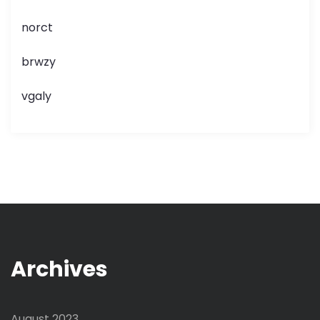
norct
brwzy
vgaly
Archives
August 2023