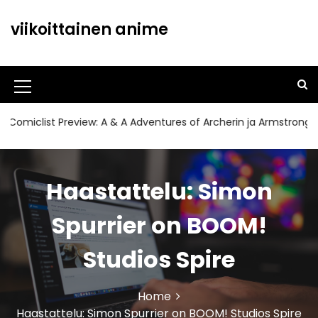
S
k
viikoittainen anime
i
p
t
o
M
c
o
e
list Preview: A & A Adventures of Archerin ja Armstrong#11
n
n
t
u
e
n
Haastattelu: Simon
I
t
c
Spurrier on BOOM!
o
Studios Spire
n
Home
Haastattelu: Simon Spurrier on BOOM! Studios Spire