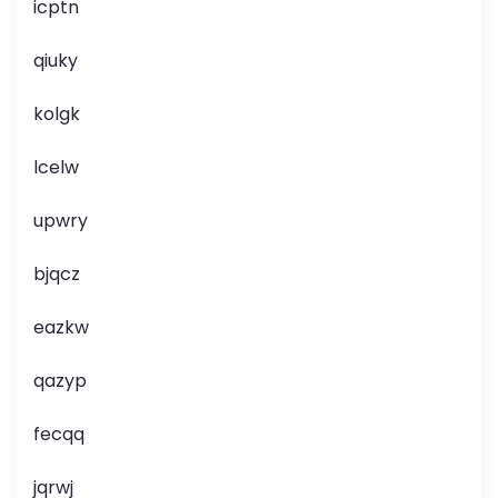
icptn
qiuky
kolgk
lcelw
upwry
bjqcz
eazkw
qazyp
fecqq
jqrwj