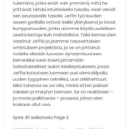
tulemista, jotka eivät vain ymmärrä, mitä he
yrittävät tehdä intuitiivisella tasolla, vaan vievät
sen seuraavalle tasolle. Jeffin työ kuuden
aseen gorillalla ottivat kaikki yllätyksenä ja loivat
kumppanuuden, jonka aiomme käydä uudelleen
useita kertoja kuin mahdollista. Tällä kertaa olen
vaatinut Jeffiä ja jaamme tasavertaisen
omistuksen projektista, ja se on johtanut
todella viileään luovaan dynaamisuuteen.
Esimerkiksi saan itseni jättämään
tarkoitukselliset aukot käsikirjoitukseen, jossa
Jeffia kutsutaan luomaan uusi olentokilpailu,
uuden tyyppinen tekniikka, uusi arkkitehtuuri;
Mikä tahansa se voi olla, minkä sitten palaan
takaisin ja imeytyn tarinaan. Se on reaktiivisin –
ja monia palkitsevia – prosessi, johon olen
koskaan ollut osa.
Spire #1 esikatselu Page 2