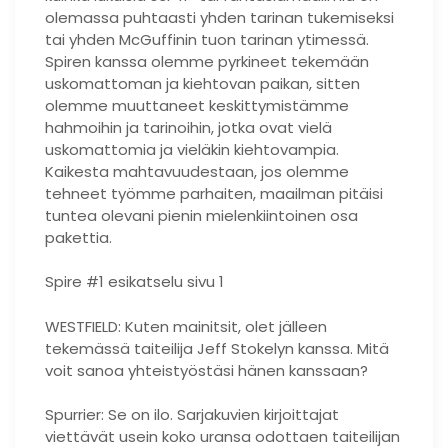
olemassa puhtaasti yhden tarinan tukemiseksi
tai yhden McGuffinin tuon tarinan ytimessä.
Spiren kanssa olemme pyrkineet tekemään
uskomattoman ja kiehtovan paikan, sitten
olemme muuttaneet keskittymistämme
hahmoihin ja tarinoihin, jotka ovat vielä
uskomattomia ja vieläkin kiehtovampia.
Kaikesta mahtavuudestaan, jos olemme
tehneet työmme parhaiten, maailman pitäisi
tuntea olevani pienin mielenkiintoinen osa
pakettia.
Spire #1 esikatselu sivu 1
WESTFIELD: Kuten mainitsit, olet jälleen
tekemässä taiteilija Jeff Stokelyn kanssa. Mitä
voit sanoa yhteistyöstäsi hänen kanssaan?
Spurrier: Se on ilo. Sarjakuvien kirjoittajat
viettävät usein koko uransa odottaen taiteilijan