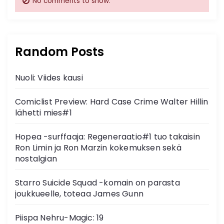
No comments to show.
Random Posts
Nuoli: Viides kausi
Comiclist Preview: Hard Case Crime Walter Hillin
lähetti mies#1
Hopea -surffaaja: Regeneraatio#1 tuo takaisin
Ron Limin ja Ron Marzin kokemuksen sekä
nostalgian
Starro Suicide Squad -komain on parasta
joukkueelle, toteaa James Gunn
Piispa Nehru-Magic: 19