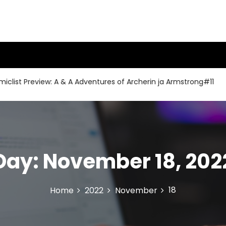
t Preview: A & A Adventures of Archerin ja Armstrong#11
C
Day:
November 18, 202
18
Home
2022
November