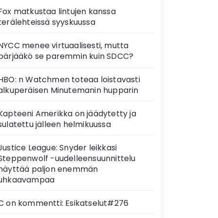
Fox matkustaa lintujen kanssa
terälehteissä syyskuussa
NYCC menee virtuaalisesti, mutta
pärjääkö se paremmin kuin SDCC?
HBO: n Watchmen toteaa loistavasti
alkuperäisen Minutemanin hupparin
Kapteeni Amerikka on jäädytetty ja
sulatettu jälleen helmikuussa
Justice League: Snyder leikkasi
Steppenwolf -uudelleensuunnittelu
näyttää paljon enemmän
uhkaavampaa
C on kommentti: Esikatselut#276