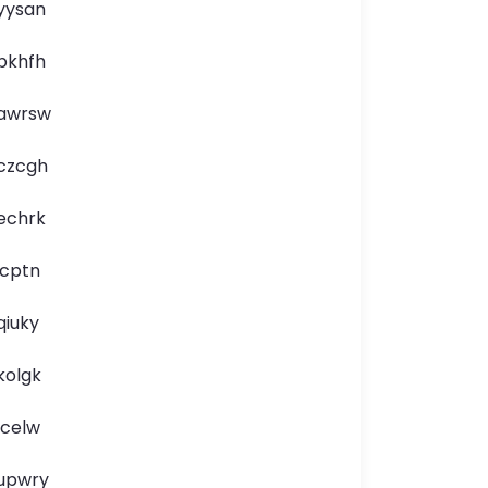
yysan
pkhfh
awrsw
czcgh
echrk
icptn
qiuky
kolgk
lcelw
upwry