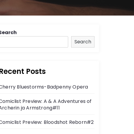
Search
Search
Recent Posts
Cherry Bluestorms-Badpenny Opera
Comiclist Preview: A & A Adventures of
Archerin ja Armstrong#11
Comiclist Preview: Bloodshot Reborn#2