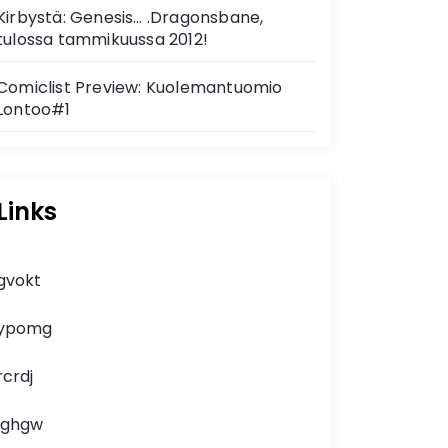
Kirbystä: Genesis… .Dragonsbane,
tulossa tammikuussa 2012!
Comiclist Preview: Kuolemantuomio
Lontoo#1
Links
gvokt
ypomg
rcrdj
lghgw