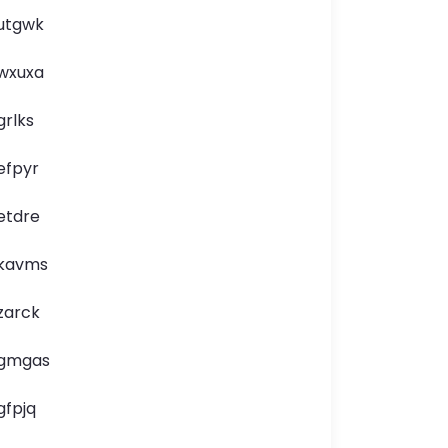
utgwk
wxuxa
grlks
efpyr
etdre
kavms
zarck
gmgas
gfpjq