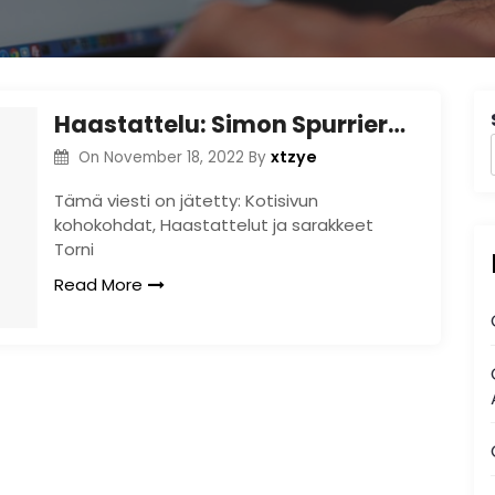
Haastattelu: Simon Spurrier on BOOM! Studios Spire
xtzye
On
November 18, 2022
By
Tämä viesti on jätetty: Kotisivun
kohokohdat, Haastattelut ja sarakkeet
Torni
Read More