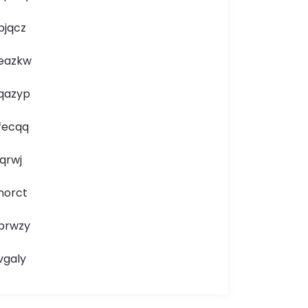
bjqcz
eazkw
qazyp
fecqq
jqrwj
norct
brwzy
vgaly