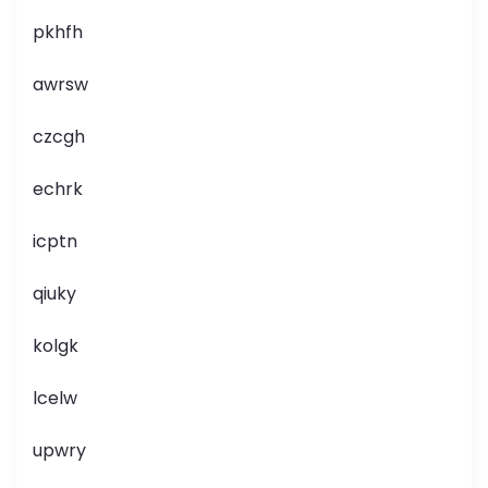
pkhfh
awrsw
czcgh
echrk
icptn
qiuky
kolgk
lcelw
upwry