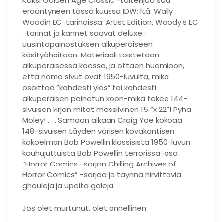
Kaksi Golden Age Classic -taiteilijaa saa
erääntyneen tässä kuussa IDW: ltä. Wally
Woodin EC-tarinoissa: Artist Edition, Woody’s EC
-tarinat ja kannet saavat deluxe-
uusintapainostuksen alkuperäiseen
käsityöhoitoon. Materiaali toistetaan
alkuperäisessä koossa, ja ottaen huomioon,
että nämä sivut ovat 1950-luvulta, mikä
osoittaa ”kahdesti ylös” tai kahdesti
alkuperäisen painetun koon-mikä tekee 144-
sivuisen kirjan mitat massiivinen 15 ”x 22”! Pyhä
Moley! . . . Samaan aikaan Craig Yoe kokoaa
148-sivuisen täyden värisen kovakantisen
kokoelman Bob Powellin klassisista 1950-luvun
kauhujuttuista Bob Powellin terrorissa-osa
”Horror Comics -sarjan Chilling Archives of
Horror Comics” -sarjaa ja täynnä hirvittäviä
ghouleja ja upeita galeja.
Jos olet murtunut, olet onnellinen