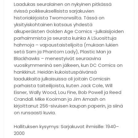
Laadukas seuralainen on nykyinen pitkässä
rivissä poikkeuksellisista sarjakuvien
historiakirjoista Twomorwsilta. Tässä on
yksityiskohtainen katsaus yhdestä
alkuperäisten Golden Age Comics -julkaisijoiden
parhaimmista ja seurata kuinka A LSuosittuja
hahmoja – vapaustaistelijoita (mukaan lukien
setä Sam ja Phantom Lady), Plastic Man ja
Blackhawks – menestyivät seuraavina
vuosikymmeninä sen jälkeen, kun DC Comics on
hankkinut. Heidän kukoistuspäivänsä
laadukkaita julkaisuissa oli joitain Comicsin
parhaista taiteilijoista, kuten Jack Cole, Will
Eisner, Wally Wood, Lou Fine, Bob Powell ja Reed
Crandall. Mike Kooiman ja Jim Amash on
kirjoittanut 256-sivuisen kaupan paperin, ja siinä
on runsaasti kuvia.
Hallituksen kysymys: Sarjakuvat ihmisille: 1940–
2000