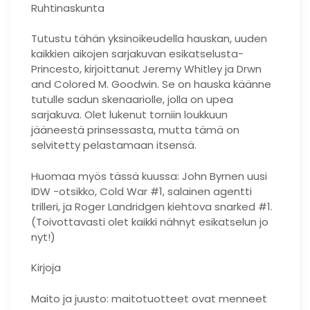
Ruhtinaskunta
Tutustu tähän yksinoikeudella hauskan, uuden
kaikkien aikojen sarjakuvan esikatselusta-
Princesto, kirjoittanut Jeremy Whitley ja Drwn
and Colored M. Goodwin. Se on hauska käänne
tutulle sadun skenaariolle, jolla on upea
sarjakuva. Olet lukenut torniin loukkuun
jääneestä prinsessasta, mutta tämä on
selvitetty pelastamaan itsensä.
Huomaa myös tässä kuussa: John Byrnen uusi
IDW -otsikko, Cold War #1, salainen agentti
trilleri, ja Roger Landridgen kiehtova snarked #1.
(Toivottavasti olet kaikki nähnyt esikatselun jo
nyt!)
Kirjoja
Maito ja juusto: maitotuotteet ovat menneet