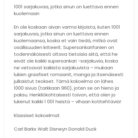
1001 sarjakuvaa, jotka sinun on luettava ennen
kuolemaan
En ole koskaan aivan varma kirjoista, kuten 1001
sarjakuvaa, jotka sinun on luettava ennen
kuolemaansa, koska et vain tiedä, mitkä ovat
osallisuuden kriteerit. Supersankarifanien on
todennäköisesti oltava tietoisia siitä, että he
eivät ole kaikki supersankari -sarjakuvia, koska
ne vetoavat kaikista sarjakuvista – mukaan
lukien graafiset romaanit, manga ja itsenäisesti
julkaistut teokset. Tämä kokoelma on lähes
1000 sivua (tarkkaan 960), joten se on hieno ja
paksu. Henkilökohtaisesti toivon, että olen jo
lukenut kaikki 1 001 heistä – vihaan kotitehtäviä!
Klassiset kokoelmat
Carl Barks Walt Disneyn Donald Duck