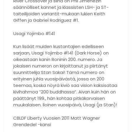
River Crossover ja siinä on Phil Jimenezin
säännölliset kannet ja klassisten LSH- ja ST-
taiteilijoiden variantit-mukaan lukien Keith
Giffen ja Gabriel Rodriguez #1.
Usagi Yojimbo #141
Kun lisäät muiden kustantajien edelliseen
sarjaan, Usagi Yojimbo #141 (Dark Horse) on
oikeastaan ​​kanin Roninin 200. numero. Ja
jokaisen numeron on kirjoittanut ja piirtänyt
suunnittelija Stan Sakai! Tämä numero on
erityinen juhla vuosipäivästä, jossa on 200
teemaa, koska nöyrä kiviö saa vision kaksisataa
kivihahmoa ”200 buddhassa”. Aivan kuin hän on
päättänyt 199., hän kohtaa pitkäkorvaisen
muukalaisen. Iloinen vuosipäivä, Usagi (ja Stan)!
CBLDF Liberty Vuosien 2011 Matt Wagner
Grendedel -kansi