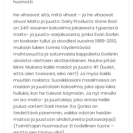
huonosti
He vihaavat sitä, mitä vihaat – ja he vihaavat
sinua! Maito ja juusto: Dairy Products Gone Bad
on 240-sivuinen kokoelma jokaisesta typerästä
maito- ja juusto-sarjakuvasta, jonka Evan Dorkin
on koskaan tullut ja doodled vuosina 1989-2010,
mukaan lukien tonnia täydentävää
mahtavuutta ja satunnaisia ​​kappaleita Dorkinin
aivoista-olettaen skotlantilainen. Nauha pitää
kiinni. Mukana kaikki maidot ja juusto #1 (luulet,
että olen tosissani, eikö niin?) Ja myös kaikki
muutkin roskista. Suosikkiasiani maailmassa on
maidon ja juustolasin kokoelma, joka ajaa lakia
hulluksi, kun he tulevat käymään. Ja nyt minulla
on iso maito- ja juustokirja, joka antaa heille
joulua varten! Dark Horse: lta (jonka on
tiedettävä paremmin, vaikka odotan heidän
maitoa ja juustoon ahdistuneita patsasarjoja).
(Toimittajan huomautus: Ei todellinen tuote –
mutta sen täytyy olla!)