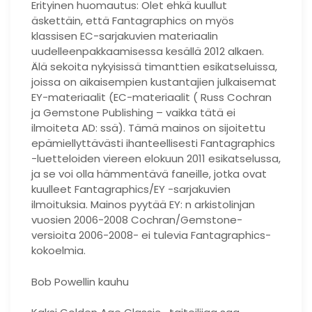
Erityinen huomautus: Olet ehkä kuullut
äskettäin, että Fantagraphics on myös
klassisen EC-sarjakuvien materiaalin
uudelleenpakkaamisessa kesällä 2012 alkaen.
Älä sekoita nykyisissä timanttien esikatseluissa,
joissa on aikaisempien kustantajien julkaisemat
EY-materiaalit (EC-materiaalit ( Russ Cochran
ja Gemstone Publishing – vaikka tätä ei
ilmoiteta AD: ssä). Tämä mainos on sijoitettu
epämiellyttävästi ihanteellisesti Fantagraphics
-luetteloiden viereen elokuun 2011 esikatselussa,
ja se voi olla hämmentävä faneille, jotka ovat
kuulleet Fantagraphics/EY -sarjakuvien
ilmoituksia. Mainos pyytää EY: n arkistolinjan
vuosien 2006-2008 Cochran/Gemstone-
versioita 2006-2008- ei tulevia Fantagraphics-
kokoelmia.
Bob Powellin kauhu