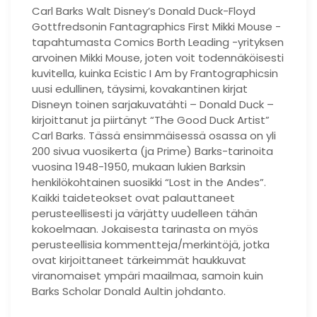
Carl Barks Walt Disney’s Donald Duck-Floyd
Gottfredsonin Fantagraphics First Mikki Mouse -
tapahtumasta Comics Borth Leading -yrityksen
arvoinen Mikki Mouse, joten voit todennäköisesti
kuvitella, kuinka Ecistic I Am by Frantographicsin
uusi edullinen, täysimi, kovakantinen kirjat
Disneyn toinen sarjakuvatähti – Donald Duck –
kirjoittanut ja piirtänyt “The Good Duck Artist”
Carl Barks. Tässä ensimmäisessä osassa on yli
200 sivua vuosikerta (ja Prime) Barks-tarinoita
vuosina 1948-1950, mukaan lukien Barksin
henkilökohtainen suosikki “Lost in the Andes”.
Kaikki taideteokset ovat palauttaneet
perusteellisesti ja värjätty uudelleen tähän
kokoelmaan. Jokaisesta tarinasta on myös
perusteellisia kommentteja/merkintöjä, jotka
ovat kirjoittaneet tärkeimmät haukkuvat
viranomaiset ympäri maailmaa, samoin kuin
Barks Scholar Donald Aultin johdanto.