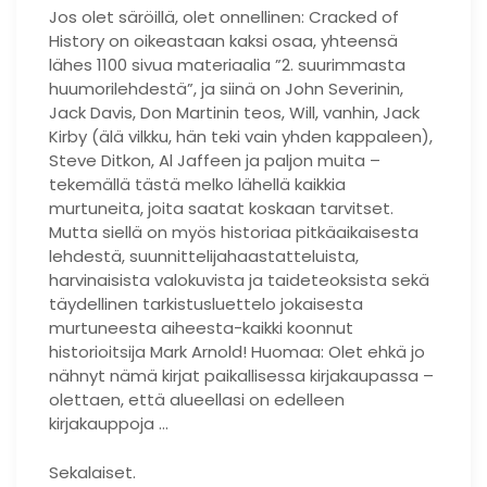
Jos olet säröillä, olet onnellinen: Cracked of
History on oikeastaan ​​kaksi osaa, yhteensä
lähes 1100 sivua materiaalia ”2. suurimmasta
huumorilehdestä”, ja siinä on John Severinin,
Jack Davis, Don Martinin teos, Will, vanhin, Jack
Kirby (älä vilkku, hän teki vain yhden kappaleen),
Steve Ditkon, Al Jaffeen ja paljon muita –
tekemällä tästä melko lähellä kaikkia
murtuneita, joita saatat koskaan tarvitset.
Mutta siellä on myös historiaa pitkäaikaisesta
lehdestä, suunnittelijahaastatteluista,
harvinaisista valokuvista ja taideteoksista sekä
täydellinen tarkistusluettelo jokaisesta
murtuneesta aiheesta-kaikki koonnut
historioitsija Mark Arnold! Huomaa: Olet ehkä jo
nähnyt nämä kirjat paikallisessa kirjakaupassa –
olettaen, että alueellasi on edelleen
kirjakauppoja …
Sekalaiset.