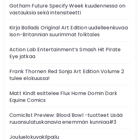
Gotham Future Specify Week kuudennessa on
vastauksia sekä intensiteetti
Kirja Ballads Original Art Edition uudelleenkuvaa
Ison-Britannian suurimmat folktales
Action Lab Entertainment’s Smash Hit Pirate
Eye jatkaa
Frank Thornen Red Sonja Art Edition Volume 2
tulee elokuussa!
Matt Kindt esittelee Flux Home Domin Dark
Equine Comics
Comiclist Preview: Blood Bowl -tuotteet Lisää
ruuansulatuskanavia enemmän kunniaa#3
Jouluelokuvakilpailu