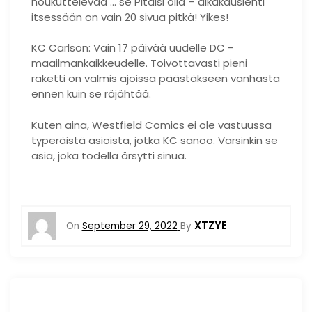
houkuttelevaa … se Pitäisi olla – aikakauslehti
itsessään on vain 20 sivua pitkä! Yikes!
KC Carlson: Vain 17 päivää uudelle DC -
maailmankaikkeudelle. Toivottavasti pieni
raketti on valmis ajoissa päästäkseen vanhasta
ennen kuin se räjähtää.
Kuten aina, Westfield Comics ei ole vastuussa
typeräistä asioista, jotka KC sanoo. Varsinkin se
asia, joka todella ärsytti sinua.
XTZYE
On
September 29, 2022
By