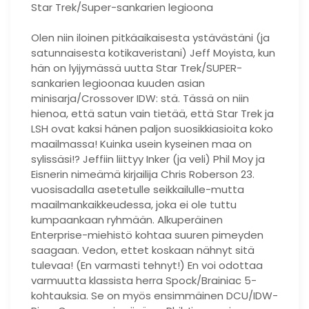
Star Trek/Super-sankarien legioona
Olen niin iloinen pitkäaikaisesta ystävästäni (ja
satunnaisesta kotikaveristani) Jeff Moyista, kun
hän on lyijymässä uutta Star Trek/SUPER-
sankarien legioonaa kuuden asian
minisarja/Crossover IDW: stä. Tässä on niin
hienoa, että satun vain tietää, että Star Trek ja
LSH ovat kaksi hänen paljon suosikkiasioita koko
maailmassa! Kuinka usein kyseinen maa on
sylissäsi!? Jeffiin liittyy Inker (ja veli) Phil Moy ja
Eisnerin nimeämä kirjailija Chris Roberson 23.
vuosisadalla asetetulle seikkailulle-mutta
maailmankaikkeudessa, joka ei ole tuttu
kumpaankaan ryhmään. Alkuperäinen
Enterprise-miehistö kohtaa suuren pimeyden
saagaan. Vedon, ettet koskaan nähnyt sitä
tulevaa! (En varmasti tehnyt!) En voi odottaa
varmuutta klassista herra Spock/Brainiac 5-
kohtauksia. Se on myös ensimmäinen DCU/IDW-