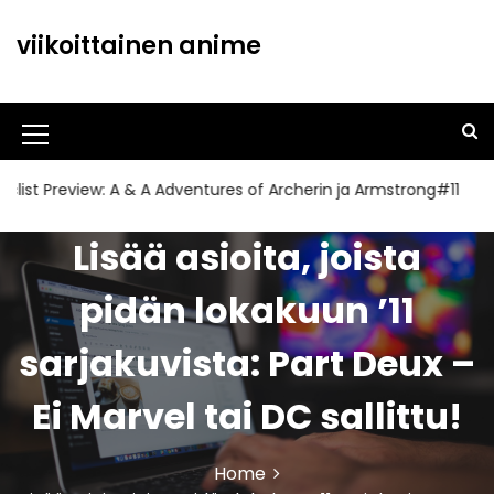
S
k
viikoittainen anime
i
p
t
o
M
c
o
e
view: A & A Adventures of Archerin ja Armstrong#11
Cherr
n
n
t
Lisää asioita, joista
u
e
n
I
pidän lokakuun ’11
t
c
sarjakuvista: Part Deux –
o
n
Ei Marvel tai DC sallittu!
Home