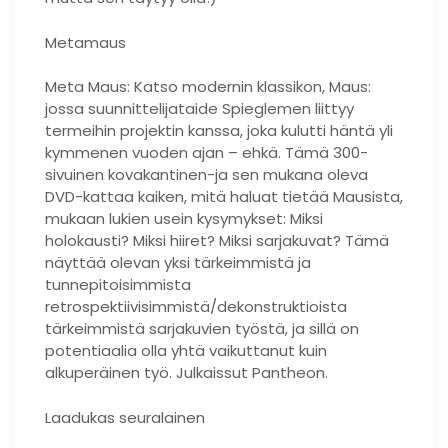
Metamaus
Meta Maus: Katso modernin klassikon, Maus:
jossa suunnittelijataide Spieglemen liittyy
termeihin projektin kanssa, joka kulutti häntä yli
kymmenen vuoden ajan – ehkä. Tämä 300-
sivuinen kovakantinen-ja sen mukana oleva
DVD-kattaa kaiken, mitä haluat tietää Mausista,
mukaan lukien usein kysymykset: Miksi
holokausti? Miksi hiiret? Miksi sarjakuvat? Tämä
näyttää olevan yksi tärkeimmistä ja
tunnepitoisimmista
retrospektiivisimmistä/dekonstruktioista
tärkeimmistä sarjakuvien työstä, ja sillä on
potentiaalia olla yhtä vaikuttanut kuin
alkuperäinen työ. Julkaissut Pantheon.
Laadukas seuralainen