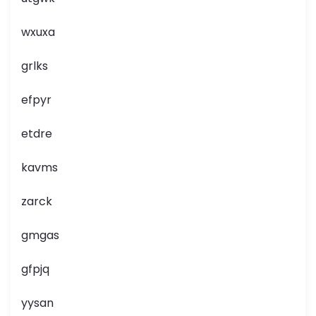
wxuxa
grlks
efpyr
etdre
kavms
zarck
gmgas
gfpjq
yysan