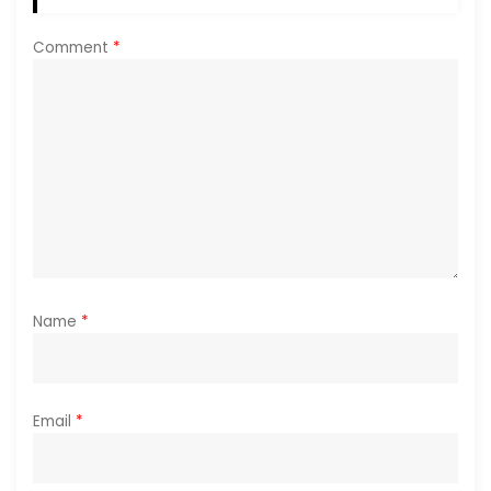
t
Comment
*
i
o
n
Name
*
Email
*