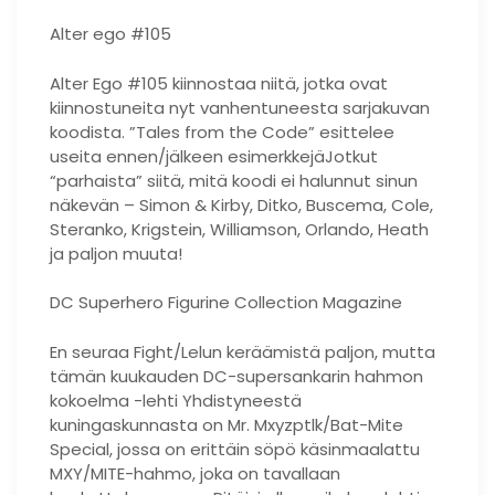
Alter ego #105
Alter Ego #105 kiinnostaa niitä, jotka ovat
kiinnostuneita nyt vanhentuneesta sarjakuvan
koodista. ”Tales from the Code” esittelee
useita ennen/jälkeen esimerkkejäJotkut
“parhaista” siitä, mitä koodi ei halunnut sinun
näkevän – Simon & Kirby, Ditko, Buscema, Cole,
Steranko, Krigstein, Williamson, Orlando, Heath
ja paljon muuta!
DC Superhero Figurine Collection Magazine
En seuraa Fight/Lelun keräämistä paljon, mutta
tämän kuukauden DC-supersankarin hahmon
kokoelma -lehti Yhdistyneestä
kuningaskunnasta on Mr. Mxyzptlk/Bat-Mite
Special, jossa on erittäin söpö käsinmaalattu
MXY/MITE-hahmo, joka on tavallaan