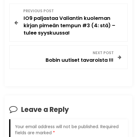
P
PREVIOUS POST
IO9 paljastaa Valiantin kuoleman
o
kirjan pimeän tempun #3 (4: stä) –
tulee syyskuussa!
s
t
NEXT POST
Bobin uutiset tavaroista !!!
n
a
v
i
Leave a Reply
g
Your email address will not be published.
Required
a
fields are marked
*