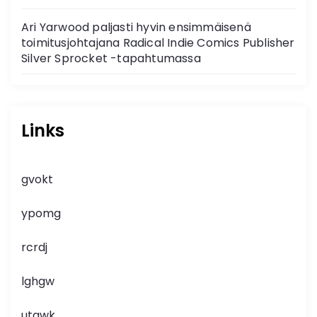
Ari Yarwood paljasti hyvin ensimmäisenä
toimitusjohtajana Radical Indie Comics Publisher
Silver Sprocket -tapahtumassa
Links
gvokt
ypomg
rcrdj
lghgw
utgwk