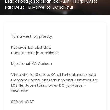
Lisää asioita, joista pidän lokakuun ’11 sarjakuvista:
Part Deux – Ei Marvel tai DC sallittu!
Tämä viesti on jätetty:
Kotisivun kohokohdat,
Haastattelut ja sarakkeet
kirjoittanut KC Carlson
Viime viikolla 10 asiaa: KC oli turhautunut, koska
Diamond unohti lähettää kopioita esikatselusta
LCS: lle. Joten tässä on ei-DC-ja-Marvel -
tavaroita.
SARJAKUVAT