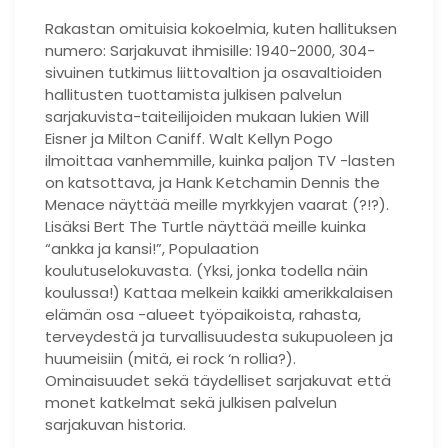
Rakastan omituisia kokoelmia, kuten hallituksen
numero: Sarjakuvat ihmisille: 1940-2000, 304-
sivuinen tutkimus liittovaltion ja osavaltioiden
hallitusten tuottamista julkisen palvelun
sarjakuvista-taiteilijoiden mukaan lukien Will
Eisner ja Milton Caniff. Walt Kellyn Pogo
ilmoittaa vanhemmille, kuinka paljon TV -lasten
on katsottava, ja Hank Ketchamin Dennis the
Menace näyttää meille myrkkyjen vaarat (?!?).
Lisäksi Bert The Turtle näyttää meille kuinka
“ankka ja kansi!”, Populaation
koulutuselokuvasta. (Yksi, jonka todella näin
koulussa!) Kattaa melkein kaikki amerikkalaisen
elämän osa -alueet työpaikoista, rahasta,
terveydestä ja turvallisuudesta sukupuoleen ja
huumeisiin (mitä, ei rock ‘n rollia?).
Ominaisuudet sekä täydelliset sarjakuvat että
monet katkelmat sekä julkisen palvelun
sarjakuvan historia.