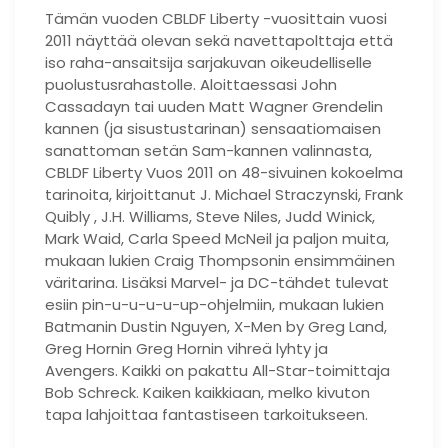
Tämän vuoden CBLDF Liberty -vuosittain vuosi
2011 näyttää olevan sekä navettapolttaja että
iso raha-ansaitsija sarjakuvan oikeudelliselle
puolustusrahastolle. Aloittaessasi John
Cassadayn tai uuden Matt Wagner Grendelin
kannen (ja sisustustarinan) sensaatiomaisen
sanattoman setän Sam-kannen valinnasta,
CBLDF Liberty Vuos 2011 on 48-sivuinen kokoelma
tarinoita, kirjoittanut J. Michael Straczynski, Frank
Quibly , J.H. Williams, Steve Niles, Judd Winick,
Mark Waid, Carla Speed ​​McNeil ja paljon muita,
mukaan lukien Craig Thompsonin ensimmäinen
väritarina. Lisäksi Marvel- ja DC-tähdet tulevat
esiin pin-u-u-u-u-up-ohjelmiin, mukaan lukien
Batmanin Dustin Nguyen, X-Men by Greg Land,
Greg Hornin Greg Hornin vihreä lyhty ja
Avengers. Kaikki on pakattu All-Star-toimittaja
Bob Schreck. Kaiken kaikkiaan, melko kivuton
tapa lahjoittaa fantastiseen tarkoitukseen.