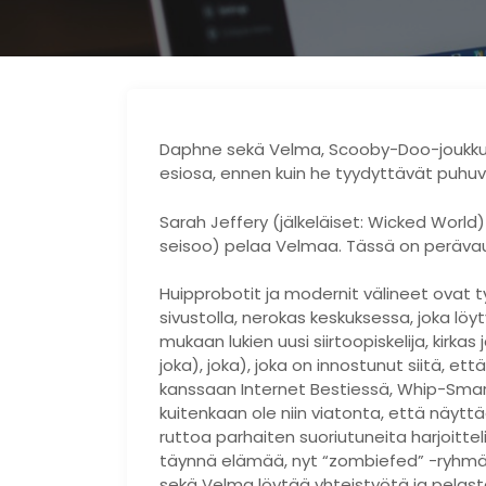
Daphne sekä Velma, Scooby-Doo-joukkue
esiosa, ennen kuin he tyydyttävät puhuva
Sarah Jeffery (jälkeläiset: Wicked World
seisoo) pelaa Velmaa. Tässä on perävau
Huipprobotit ja modernit välineet ovat ty
sivustolla, nerokas keskuksessa, joka l
mukaan lukien uusi siirtoopiskelija, kirka
joka), joka), joka on innostunut siitä, e
kanssaan Internet Bestiessä, Whip-Smart
kuitenkaan ole niin viatonta, että näyttä
ruttoa parhaiten suoriutuneita harjoittel
täynnä elämää, nyt “zombiefed” -ryhmä
sekä Velma löytää yhteistyötä ja pelasta