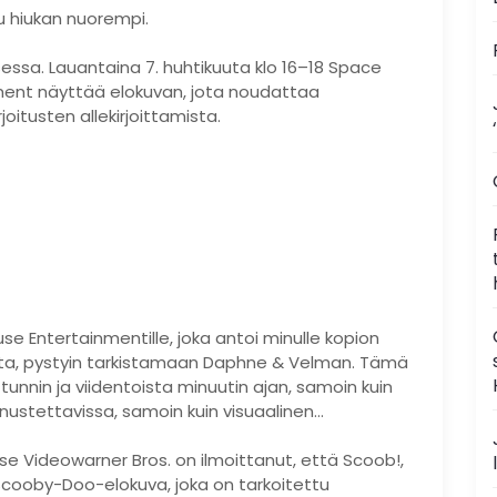
u hiukan nuorempi.
essa. Lauantaina 7. huhtikuuta klo 16–18 Space
ment näyttää elokuvan, jota noudattaa
rjoitusten allekirjoittamista.
 Entertainmentille, joka antoi minulle kopion
sta, pystyin tarkistamaan Daphne & Velman. Tämä
tunnin ja viidentoista minuutin ajan, samoin kuin
ustettavissa, samoin kuin visuaalinen…
 Videowarner Bros. on ilmoittanut, että Scoob!,
cooby-Doo-elokuva, joka on tarkoitettu