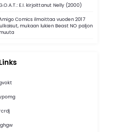
G.O.A.T.: E.I. kirjoittanut Nelly (2000)
Amigo Comics ilmoittaa vuoden 2017
julkaisut, mukaan lukien Beast NO paljon
muuta
Links
gvokt
ypomg
rcrdj
lghgw