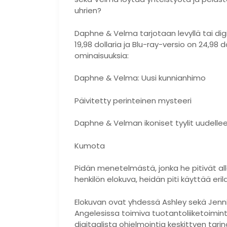
uhrien?
Daphne & Velma tarjotaan levyllä tai dig
19,98 dollaria ja Blu-ray-versio on 24,98
ominaisuuksia:
Daphne & Velma: Uusi kunnianhimo
Päivitetty perinteinen mysteeri
Daphne & Velman ikoniset tyylit uudellee
Kumota
Pidän menetelmästä, jonka he pitivät all
henkilön elokuva, heidän piti käyttää eri
Elokuvan ovat yhdessä Ashley sekä Jenni
Angelesissa toimiva tuotantoliiketoimint
digitaalista ohjelmointia keskittyen tar