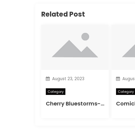
Related Post
August 23, 2023
August
Category
Category
Cherry Bluestorms-Badpenny Opera