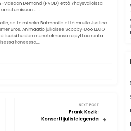
um -videoon Demand (PVOD) että Yhdysvalloissa
 omistamiseen … …
in, se toimi sekä Batmanille että muulle Justice
Warner Bros. Animaatio julkaisee Scooby-Doo LEGO
ä lisäksi heidän menetelmänsä räjäyttää ranta
aisessa koneessa,…
NEXT POST
Frank Kozik:
Konserttijulistelegenda