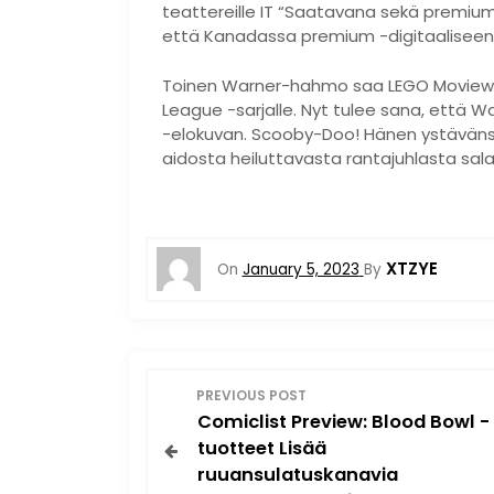
teattereille IT “Saatavana sekä premi
että Kanadassa premium -digitaaliseen
Toinen Warner-hahmo saa LEGO Moviewell
League -sarjalle. Nyt tulee sana, että 
-elokuvan. Scooby-Doo! Hänen ystäväns
aidosta heiluttavasta rantajuhlasta sal
XTZYE
On
January 5, 2023
By
P
PREVIOUS POST
Comiclist Preview: Blood Bowl -
o
tuotteet Lisää
ruuansulatuskanavia
s