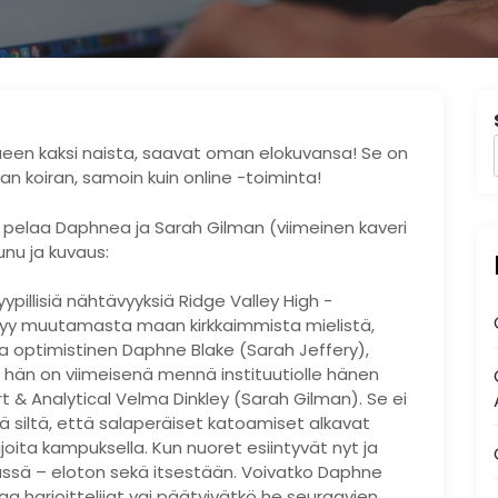
en kaksi naista, saavat oman elokuvansa! Se on
n koiran, samoin kuin online -toiminta!
) pelaa Daphnea ja Sarah Gilman (viimeinen kaveri
nu ja kuvaus:
ypillisiä nähtävyyksiä Ridge Valley High -
öytyy muutamasta maan kirkkaimmista mielistä,
s ja optimistinen Daphne Blake (Sarah Jeffery),
ttä hän on viimeisenä mennä instituutiolle hänen
 & Analytical Velma Dinkley (Sarah Gilman). Se ei
ä siltä, ​​että salaperäiset katoamiset alkavat
ijoita kampuksella. Kun nuoret esiintyvät nyt ja
ssä – eloton sekä itsestään. Voivatko Daphne
a harjoittelijat vai päätyivätkö he seuraavien