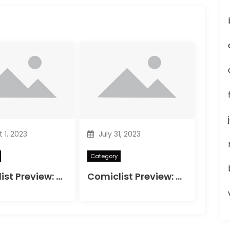
 1, 2023
July 31, 2023
Category
Comiclist Preview: A & A Adventures of Archerin ja Armstrong#11
Comiclist Preview: Bloodshot Reborn#2