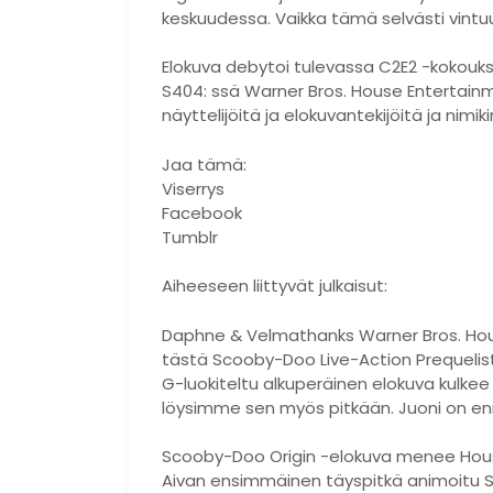
keskuudessa. Vaikka tämä selvästi vintu
Elokuva debytoi tulevassa C2E2 -kokouks
S404: ssä Warner Bros. House Entertain
näyttelijöitä ja elokuvantekijöitä ja nimiki
Jaa tämä:
Viserrys
Facebook
Tumblr
Aiheeseen liittyvät julkaisut:
Daphne & Velmathanks Warner Bros. House
tästä Scooby-Doo Live-Action Prequeli
G-luokiteltu alkuperäinen elokuva kulkee 
löysimme sen myös pitkään. Juoni on enn
Scooby-Doo Origin -elokuva menee House
Aivan ensimmäinen täyspitkä animoitu S