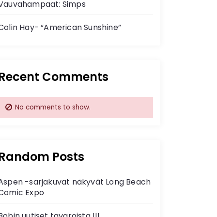
Vauvahampaat: Simps
Colin Hay- “American Sunshine”
Recent Comments
No comments to show.
Random Posts
Aspen -sarjakuvat näkyvät Long Beach
Comic Expo
Bobin uutiset tavaroista !!!