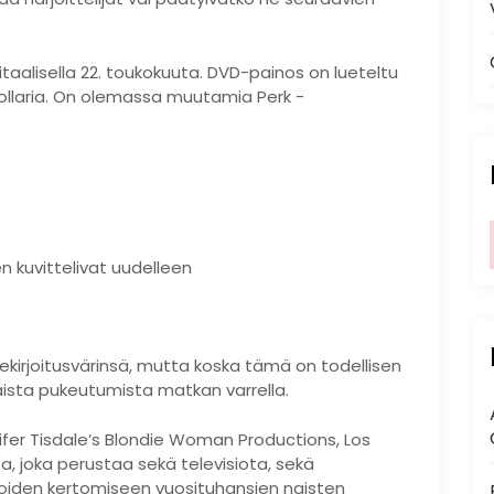
itaalisella 22. toukokuuta. DVD-painos on lueteltu
 dollaria. On olemassa muutamia Perk -
n kuvittelivat uudelleen
ekirjoitusvärinsä, mutta koska tämä on todellisen
laista pukeutumista matkan varrella.
fer Tisdale’s Blondie Woman Productions, Los
a, joka perustaa sekä televisiota, sekä
inoiden kertomiseen vuosituhansien naisten