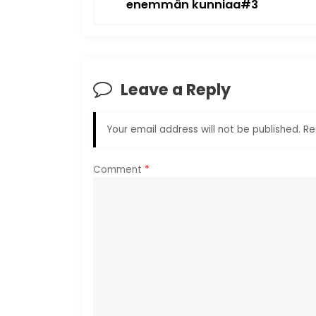
enemmän kunniaa#3
t
n
a
Leave a Reply
v
Your email address will not be published.
Re
i
Comment
*
g
a
t
i
o