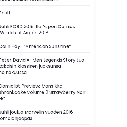
Posti
Juhli FCBD 2018: lla Aspen Comics
‘Worlds of Aspen 2018
Colin Hay- “American Sunshine”
Peter David X-Men Legends Story tuo
takaisin klassisen juoksunsa
heinäkuussa
Comiclist Preview: Mansikka-
shrankcake Volume 2 Strawberry Noir
HC
Juhli joulua Marvelin vuoden 2016
lomalahjaopas