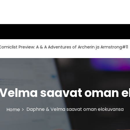
list Preview: A & A Adventures of Archerin ja Armstrong#11
 Velma saavat oman e
Daphne & Velma saavat oman elokuvansa
Home