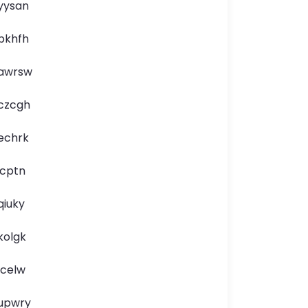
yysan
pkhfh
awrsw
czcgh
echrk
icptn
qiuky
kolgk
lcelw
upwry