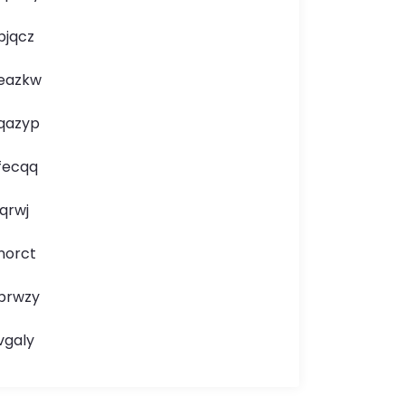
bjqcz
eazkw
qazyp
fecqq
jqrwj
norct
brwzy
vgaly