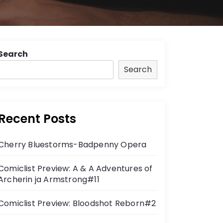
Search
Search
Recent Posts
Cherry Bluestorms-Badpenny Opera
Comiclist Preview: A & A Adventures of
Archerin ja Armstrong#11
Comiclist Preview: Bloodshot Reborn#2