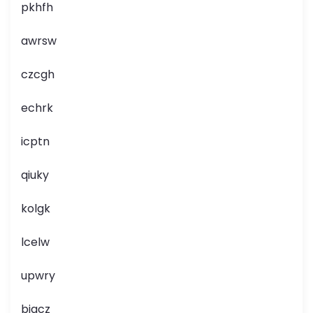
pkhfh
awrsw
czcgh
echrk
icptn
qiuky
kolgk
lcelw
upwry
bjqcz