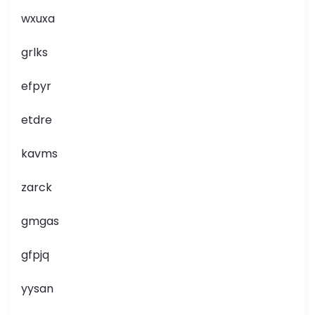
wxuxa
grlks
efpyr
etdre
kavms
zarck
gmgas
gfpjq
yysan