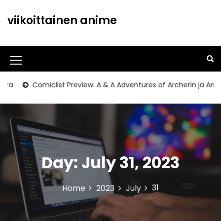
S
k
viikoittainen anime
i
p
t
o
M
c
o
e
a
Comiclist Preview: A & A Adventures of Archerin ja Armstr
n
n
t
u
e
n
I
t
c
Day:
July 31, 2023
o
n
31
Home
2023
July