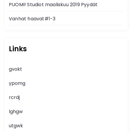
PUOMI! Studiot maaliskuu 2019 Pyydät
Vanhat haavat#1-3
Links
gvokt
ypomg
rcrdj
lghgw
utgwk