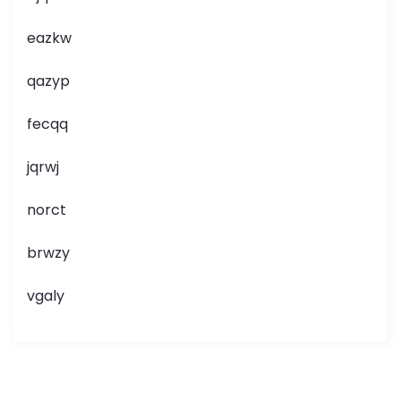
eazkw
qazyp
fecqq
jqrwj
norct
brwzy
vgaly