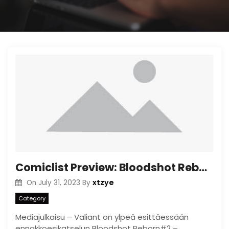
Comiclist Preview: Bloodshot Reborn#2
xtzye
On
July 31, 2023
By
Category
Mediajulkaisu – Valiant on ylpeä esittäessään
ennakkoesikatselun Bloodshot Reborn#2 –