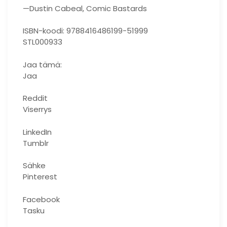
—Dustin Cabeal, Comic Bastards
ISBN-koodi: 9788416486199-51999
STL000933
Jaa tämä:
Jaa
Reddit
Viserrys
LinkedIn
Tumblr
Sähke
Pinterest
Facebook
Tasku