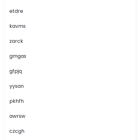
etdre
kavms
zarck
gmgas
gfpjq
yysan
pkhfh
awrsw
czcgh