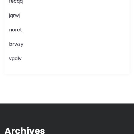
fecqq
jqrwj
norct
brwzy
vgaly
Archives