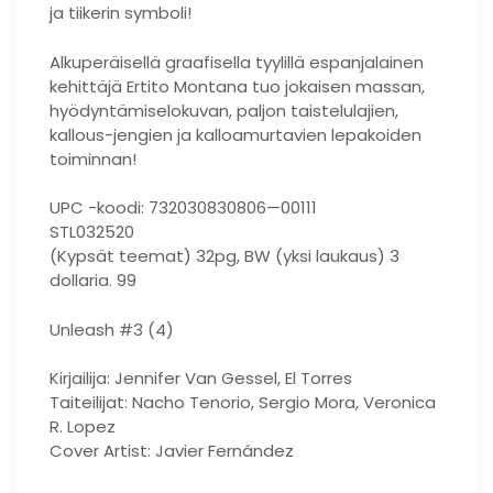
ja tiikerin symboli!
Alkuperäisellä graafisella tyylillä espanjalainen
kehittäjä Ertito Montana tuo jokaisen massan,
hyödyntämiselokuvan, paljon taistelulajien,
kallous-jengien ja kalloamurtavien lepakoiden
toiminnan!
UPC -koodi: 732030830806—00111
STL032520
(Kypsät teemat) 32pg, BW (yksi laukaus) 3
dollaria. 99
Unleash #3 (4)
Kirjailija: Jennifer Van Gessel, El Torres
Taiteilijat: Nacho Tenorio, Sergio Mora, Veronica
R. Lopez
Cover Artist: Javier Fernández