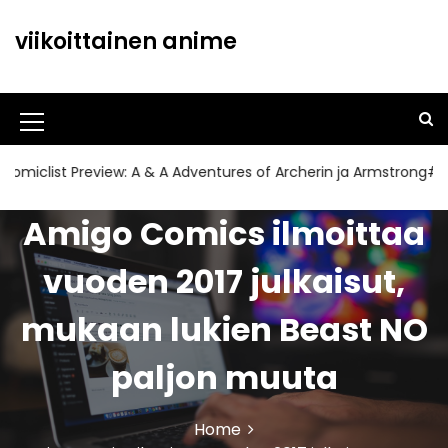
S
k
viikoittainen anime
i
p
t
o
M
c
o
e
st Preview: A & A Adventures of Archerin ja Armstrong#11
n
n
t
Amigo Comics ilmoittaa
u
e
n
I
vuoden 2017 julkaisut,
t
c
mukaan lukien Beast NO
o
n
paljon muuta
Home