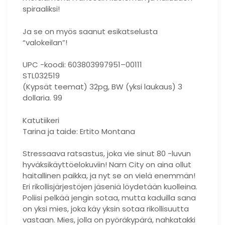
spiraaliksi!
Ja se on myös saanut esikatselusta
“valokeilan”!
UPC -koodi: 603803997951–00111
STL032519
(Kypsät teemat) 32pg, BW (yksi laukaus) 3
dollaria. 99
Katutiikeri
Tarina ja taide: Ertito Montana
Stressaava ratsastus, joka vie sinut 80 -luvun
hyväksikäyttöelokuviin! Nam City on aina ollut
haitallinen paikka, ja nyt se on vielä enemmän!
Eri rikollisjärjestöjen jäseniä löydetään kuolleina.
Poliisi pelkää jengin sotaa, mutta kaduilla sana
on yksi mies, joka käy yksin sotaa rikollisuutta
vastaan. Mies, jolla on pyöräkypärä, nahkatakki