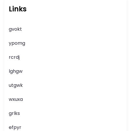
Links
gvokt
ypomg
rcrdj
lghgw
utgwk
wxuxa
grlks
efpyr