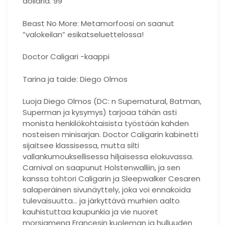
dollaria. 99
Beast No More: Metamorfoosi on saanut
”valokeilan” esikatseluettelossa!
Doctor Caligari -kaappi
Tarina ja taide: Diego Olmos
Luoja Diego Olmos (DC: n Supernatural, Batman,
Superman ja kysymys) tarjoaa tähän asti
monista henkilökohtaisista työstään kahden
nosteisen minisarjan. Doctor Caligarin kabinetti
sijaitsee klassisessa, mutta silti
vallankumouksellisessa hiljaisessa elokuvassa.
Carnival on saapunut Holstenwalliin, ja sen
kanssa tohtori Caligarin ja Sleepwalker Cesaren
salaperäinen sivunäyttely, joka voi ennakoida
tulevaisuutta… ja järkyttävä murhien aalto
kauhistuttaa kaupunkia ja vie nuoret
morsiamena Francesin kuoleman ja hulluuden