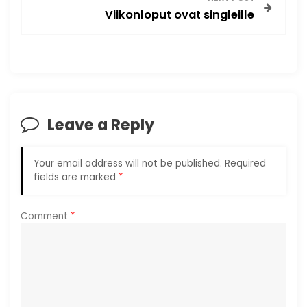
t
Viikonloput ovat singleille
n
a
v
Leave a Reply
i
g
Your email address will not be published.
Required
fields are marked
*
a
Comment
*
t
i
o