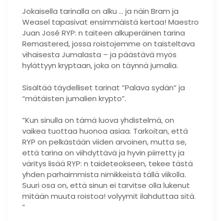
Jokaisella tarinalla on alku … ja näin Bram ja
Weasel tapasivat ensimmäistä kertaa! Maestro
Juan José RYP: n taiteen alkuperäinen tarina
Remastered, jossa roistojemme on taisteltava
vihaisesta Jumalasta – ja päästävä myös
hylättyyn kryptaan, joka on täynnä jumalia.
Sisältää täydelliset tarinat ”Palava sydän” ja
“mätäisten jumalien krypto”.
”Kun sinulla on tämä luova yhdistelmä, on
vaikea tuottaa huonoa asiaa. Tarkoitan, että
RYP on pelkästään viiden arvoinen, mutta se,
että tarina on viihdyttävä ja hyvin piirretty ja
väritys lisää RYP: n taideteokseen, tekee tästä
yhden parhaimmista nimikkeistä tällä viikolla.
Suuri osa on, että sinun ei tarvitse olla lukenut
mitään muuta roistoa! volyymit ilahduttaa sitä.
”