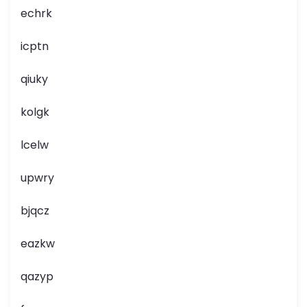
echrk
icptn
qiuky
kolgk
lcelw
upwry
bjqcz
eazkw
qazyp