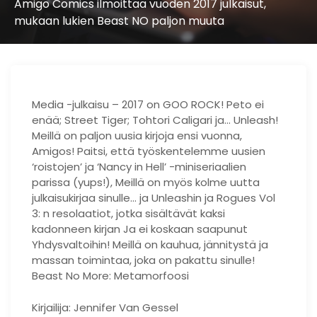
Amigo Comics ilmoittaa vuoden 2017 julkaisut,
mukaan lukien Beast NO paljon muuta
Media -julkaisu – 2017 on GOO ROCK! Peto ei
enää; Street Tiger; Tohtori Caligari ja… Unleash!
Meillä on paljon uusia kirjoja ensi vuonna,
Amigos! Paitsi, että työskentelemme uusien
‘roistojen’ ja ‘Nancy in Hell’ -miniseriaalien
parissa (yups!), Meillä on myös kolme uutta
julkaisukirjaa sinulle… ja Unleashin ja Rogues Vol
3: n resolaatiot, jotka sisältävät kaksi
kadonneen kirjan Ja ei koskaan saapunut
Yhdysvaltoihin! Meillä on kauhua, jännitystä ja
massan toimintaa, joka on pakattu sinulle!
Beast No More: Metamorfoosi
Kirjailija: Jennifer Van Gessel