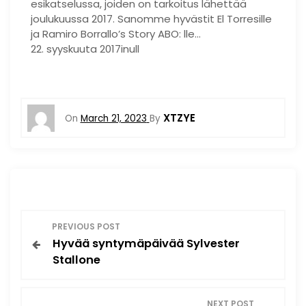
esikatselussa, joiden on tarkoitus lähettää
joulukuussa 2017. Sanomme hyvästit El Torresille
ja Ramiro Borrallo’s Story ABO: lle…
22. syyskuuta 2017inull
XTZYE
On
March 21, 2023
By
P
PREVIOUS POST
Hyvää syntymäpäivää Sylvester
o
Stallone
s
NEXT POST