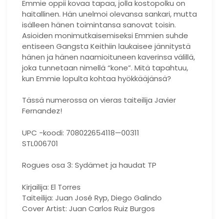
Emmie oppii kovaa tapaa, jolla kostopolku on
haitallinen. Hän unelmoi olevansa sankari, mutta
isälleen hänen toimintansa sanovat toisin.
Asioiden monimutkaisemiseksi Emmien suhde
entiseen Gangsta Keithiin laukaisee jännitystä
hänen ja hänen naamioituneen kaverinsa välillä,
joka tunnetaan nimellä “kone”. Mitä tapahtuu,
kun Emmie lopulta kohtaa hyökkääjänsä?
Tässä numerossa on vieras taiteilija Javier
Fernandez!
UPC -koodi: 708022654118—00311
STL006701
Rogues osa 3: Sydämet ja haudat TP
Kirjailija: El Torres
Taiteilija: Juan José Ryp, Diego Galindo
Cover Artist: Juan Carlos Ruiz Burgos