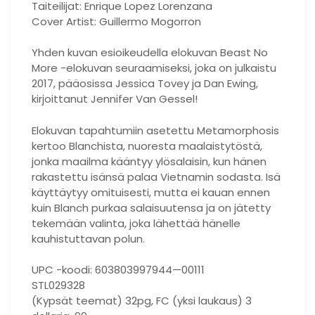
Taiteilijat: Enrique Lopez Lorenzana
Cover Artist: Guillermo Mogorron
Yhden kuvan esioikeudella elokuvan Beast No
More -elokuvan seuraamiseksi, joka on julkaistu
2017, pääosissa Jessica Tovey ja Dan Ewing,
kirjoittanut Jennifer Van Gessel!
Elokuvan tapahtumiin asetettu Metamorphosis
kertoo Blanchista, nuoresta maalaistytöstä,
jonka maailma kääntyy ylösalaisin, kun hänen
rakastettu isänsä palaa Vietnamin sodasta. Isä
käyttäytyy omituisesti, mutta ei kauan ennen
kuin Blanch purkaa salaisuutensa ja on jätetty
tekemään valinta, joka lähettää hänelle
kauhistuttavan polun.
UPC -koodi: 603803997944—00111
STL029328
(Kypsät teemat) 32pg, FC (yksi laukaus) 3