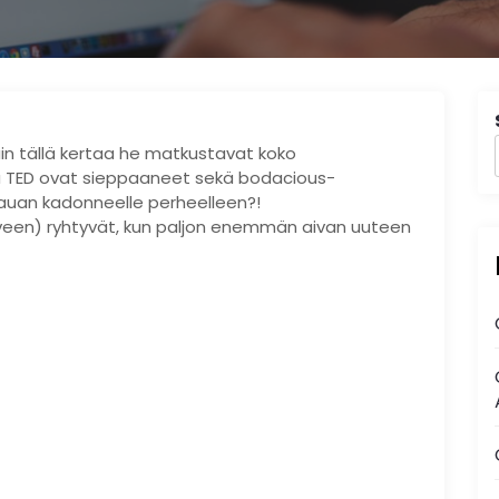
uin tällä kertaa he matkustavat koko
a TED ovat sieppaaneet sekä bodacious-
kauan kadonneelle perheelleen?!
elveen) ryhtyvät, kun paljon enemmän aivan uuteen