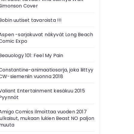
Simonson Cover
Bobin uutiset tavaroista !!!
Aspen -sarjakuvat näkyvät Long Beach
Comic Expo
Beauology 101: Feel My Pain
Constantine-animaatiosarja, joka liittyy
CW-siemeniin vuonna 2018
Valiant Entertainment kesäkuu 2015
Pyynnöt
Amigo Comics ilmoittaa vuoden 2017
julkaisut, mukaan lukien Beast NO paljon
muuta