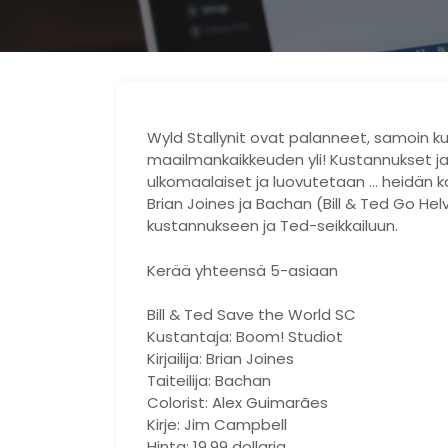
Wyld Stallynit ovat palanneet, samoin k
maailmankaikkeuden yli! Kustannukset j
ulkomaalaiset ja luovutetaan … heidän 
Brian Joines ja Bachan (Bill & Ted Go H
kustannukseen ja Ted-seikkailuun.
Kerää yhteensä 5-asiaan
Bill & Ted Save the World SC
Kustantaja: Boom! Studiot
Kirjailija: Brian Joines
Taiteilija: Bachan
Colorist: Alex Guimarães
Kirje: Jim Campbell
Hinta: 19,99 dollaria