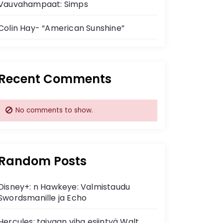
Vauvahampaat: Simps
Colin Hay- “American Sunshine”
Recent Comments
No comments to show.
Random Posts
Disney+: n Hawkeye: Valmistaudu
Swordsmanille ja Echo
Hercules: taivaan viha esiintyä Walt