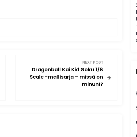
NEXT POST
Dragonball Kai Kid Goku 1/8
Scale -mallisarja – missä on
minun!?