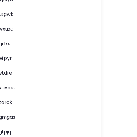
utgwk
wxuxa
grlks
efpyr
etdre
kavms
zarck
gmgas
gfpjq