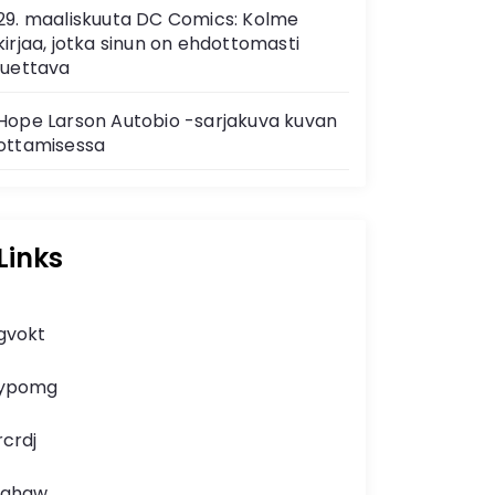
29. maaliskuuta DC Comics: Kolme
kirjaa, jotka sinun on ehdottomasti
luettava
Hope Larson Autobio -sarjakuva kuvan
ottamisessa
Links
gvokt
ypomg
rcrdj
lghgw