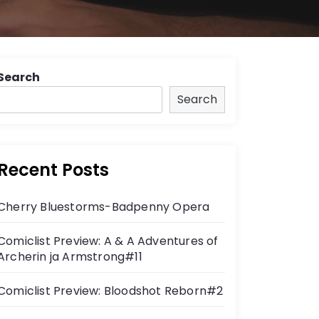
Search
Search
Recent Posts
Cherry Bluestorms-Badpenny Opera
Comiclist Preview: A & A Adventures of
Archerin ja Armstrong#11
Comiclist Preview: Bloodshot Reborn#2