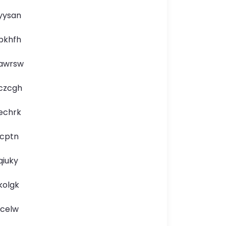
yysan
pkhfh
awrsw
czcgh
echrk
icptn
qiuky
kolgk
lcelw