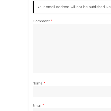
v
Your email address will not be published.
Re
i
Comment
*
g
a
t
i
o
n
Name
*
Email
*