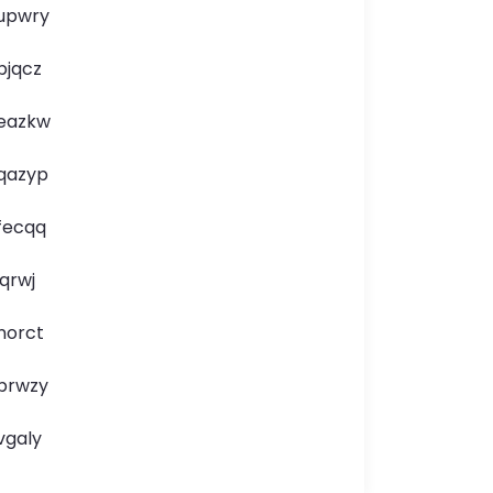
upwry
bjqcz
eazkw
qazyp
fecqq
jqrwj
norct
brwzy
vgaly