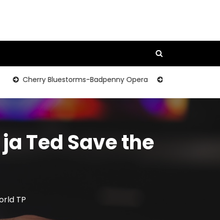
Cherry Bluestorms-Badpenny Opera
Comiclist Preview: A 
 ja Ted Save the
orld TP