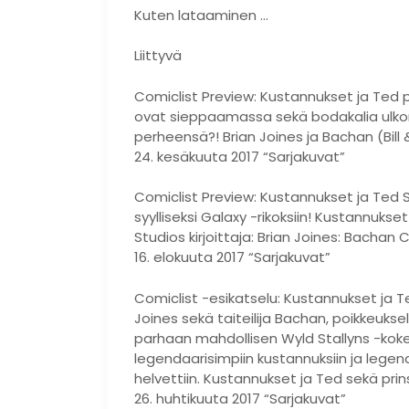
Kuten lataaminen …
Liittyvä
Comiclist Preview: Kustannukset ja Ted
ovat sieppaamassa sekä bodakalia ulko
perheensä?! Brian Joines ja Bachan (Bil
24. kesäkuuta 2017 “Sarjakuvat”
Comiclist Preview: Kustannukset ja Ted 
syylliseksi Galaxy -rikoksiin! Kustannuks
Studios kirjoittaja: Brian Joines: Bachan 
16. elokuuta 2017 “Sarjakuvat”
Comiclist -esikatselu: Kustannukset ja Te
Joines sekä taiteilija Bachan, poikkeukse
parhaan mahdollisen Wyld Stallyns -koke
legendaarisimpiin kustannuksiin ja legen
helvettiin. Kustannukset ja Ted sekä prins
26. huhtikuuta 2017 “Sarjakuvat”