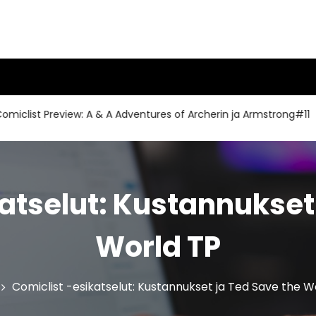
st Preview: A & A Adventures of Archerin ja Armstrong#11
atselut: Kustannukset
World TP
Comiclist -esikatselut: Kustannukset ja Ted Save the W