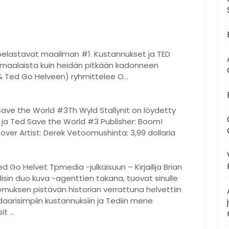
 pelastavat maailman #1. Kustannukset ja TED
maalaista kuin heidän pitkään kadonneen
l & Ted Go Helveen) ryhmittelee O…
Save the World #3Th Wyld Stallynit on löydetty
et ja Ted Save the World #3 Publisher: Boom!
Cover Artist: Derek Vetoomushinta: 3,99 dollaria
d Go Helvet Tpmedia -julkaisuun – Kirjailija Brian
llisin duo kuva -agenttien takana, tuovat sinulle
muksen pistävän historian verrattuna helvettiin
daarisimpiin kustannuksiin ja Tediin mene
it …