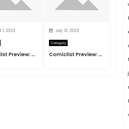
 1, 2023
July 31, 2023
Category
Comiclist Preview: A & A Adventures of Archerin ja Armstrong#11
Comiclist Preview: Bloodshot Reborn#2