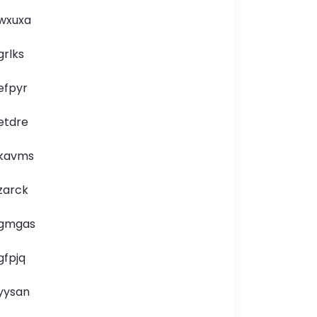
wxuxa
grlks
efpyr
etdre
kavms
zarck
gmgas
gfpjq
yysan