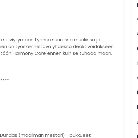
ta selviytymään työnsä suuressa munkissa ja
ivien on työskenneltävä yhdessä deaktivoidakseen
eltään Harmony Core ennen kuin se tuhoaa maan.
****
Chad Dundas (maailman mestari) -joukkueet