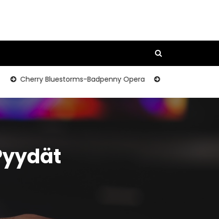
Cherry Bluestorms-Badpenny Opera
Comiclist Preview: A &
Pyydät