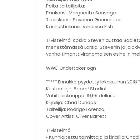
Peitä taiteilijoita:
Pääkansi: Marguerite Sauvage
Tilauskansi: Savanna Ganucheau
Kannustinkansi: Veronica Fish
Tiivistelmä: Koska Steven auttaa Sadie
menettämässä Larsia, Stevenin ja jalok
vanha timanttiviranomaisen esine, nim
WWE: Undertaker ogn
***** Ennakko pyydetty lokakuuhun 2018 *
Kustantaja: Boom! Studiot
Vähittäiskauppa: 19,99 dollaria
Kirjailija: Chad Dundas
Taiteilija: Rodrigo Lorenzo
Cover Artist: Oliver Barrett
Tiivistelmä:
• Kunnioitettu toimittaja ja kirjailija 