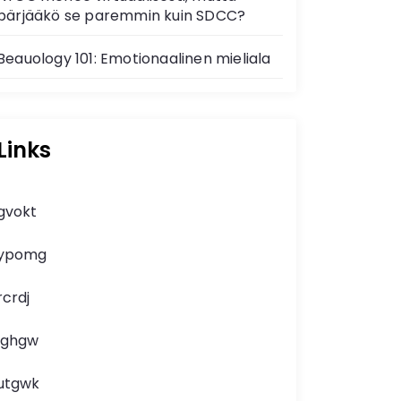
pärjääkö se paremmin kuin SDCC?
Beauology 101: Emotionaalinen mieliala
Links
gvokt
ypomg
rcrdj
lghgw
utgwk