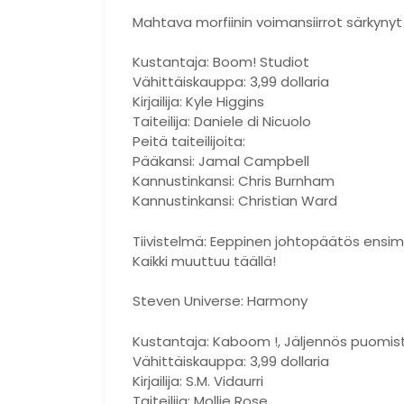
Mahtava morfiinin voimansiirrot särkynyt
Kustantaja: Boom! Studiot
Vähittäiskauppa: 3,99 dollaria
Kirjailija: Kyle Higgins
Taiteilija: Daniele di Nicuolo
Peitä taiteilijoita:
Pääkansi: Jamal Campbell
Kannustinkansi: Chris Burnham
Kannustinkansi: Christian Ward
Tiivistelmä: Eeppinen johtopäätös ensi
Kaikki muuttuu täällä!
Steven Universe: Harmony
Kustantaja: Kaboom !, Jäljennös puomist
Vähittäiskauppa: 3,99 dollaria
Kirjailija: S.M. Vidaurri
Taiteilija: Mollie Rose