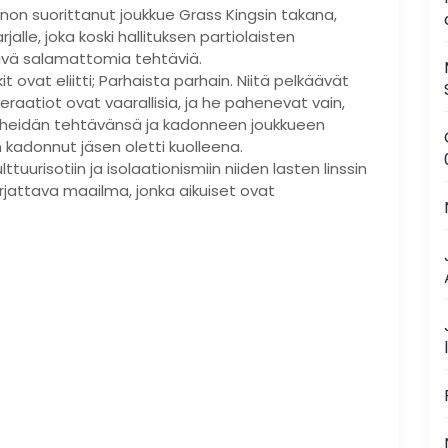
kinnon suorittanut joukkue Grass Kingsin takana,
jalle, joka koski hallituksen partiolaisten
htävä salamattomia tehtäviä.
ovat eliitti; Parhaista parhain. Niitä pelkäävät
aatiot ovat vaarallisia, ja he pahenevat vain,
u heidän tehtävänsä ja kadonneen joukkueen
en kadonnut jäsen oletti kuolleena.
tuurisotiin ja isolaationismiin niiden lasten linssin
orjattava maailma, jonka aikuiset ovat