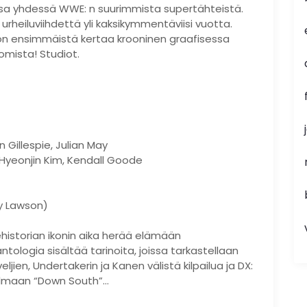
sa yhdessä WWE: n suurimmista supertähteistä.
si urheiluviihdettä yli kaksikymmentäviisi vuotta.
 on ensimmäistä kertaa krooninen graafisessa
mista! Studiot.
on Gillespie, Julian May
r, Hyeonjin Kim, Kendall Goode
my Lawson)
dehistorian ikonin aika herää elämään
ologia sisältää tarinoita, joissa tarkastellaan
jien, Undertakerin ja Kanen välistä kilpailua ja DX:
hjelmaan “Down South”…