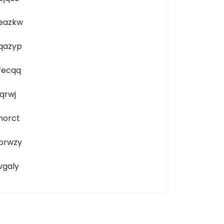
eazkw
qazyp
fecqq
jqrwj
norct
brwzy
vgaly