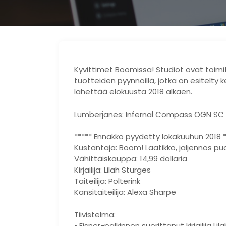
Kyvittimet Boomissa! Studiot ovat toimi
tuotteiden pyynnöillä, jotka on esitelty 
lähettää elokuusta 2018 alkaen.
Lumberjanes: Infernal Compass OGN SC
***** Ennakko pyydetty lokakuuhun 2018 *
Kustantaja: Boom! Laatikko, jäljennös pu
Vähittäiskauppa: 14,99 dollaria
Kirjailija: Lilah Sturges
Taiteilija: Polterink
Kansitaiteilija: Alexa Sharpe
Tiivistelmä:
• Eisner-palkinnon suorittanut kirjailija 