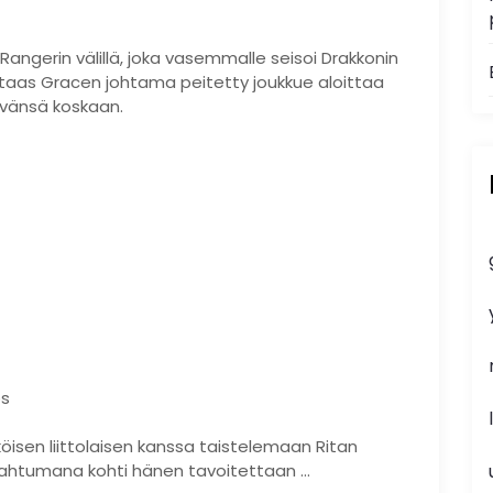
Rangerin välillä, joka vasemmalle seisoi Drakkonin
 taas Gracen johtama peitetty joukkue aloittaa
ävänsä koskaan.
os
öisen liittolaisen kanssa taistelemaan Ritan
apahtumana kohti hänen tavoitettaan …