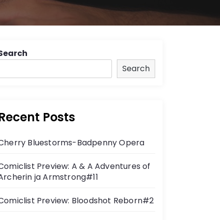
Search
Search
Recent Posts
Cherry Bluestorms-Badpenny Opera
Comiclist Preview: A & A Adventures of
Archerin ja Armstrong#11
Comiclist Preview: Bloodshot Reborn#2