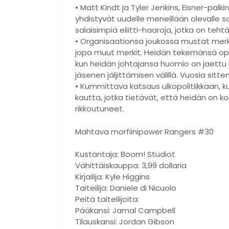
• Matt Kindt ja Tyler Jenkins, Eisner-pal
yhdistyvät uudelle meneillään olevalle sar
salaisimpiä eliitti-haaroja, jotka on te
• Organisaationsa joukossa mustat merkit 
jopa muut merkit. Heidän tekemänsä oper
kun heidän johtajansa huomio on jaett
jäsenen jäljittämisen välillä. Vuosia sitt
• Kummittava katsaus ulkopolitiikkaan, kult
kautta, jotka tietävät, että heidän on k
rikkoutuneet.
Mahtava morfiinipower Rangers #30
Kustantaja: Boom! Studiot
Vähittäiskauppa: 3,99 dollaria
Kirjailija: Kyle Higgins
Taiteilija: Daniele di Nicuolo
Peitä taiteilijoita:
Pääkansi: Jamal Campbell
Tilauskansi: Jordan Gibson