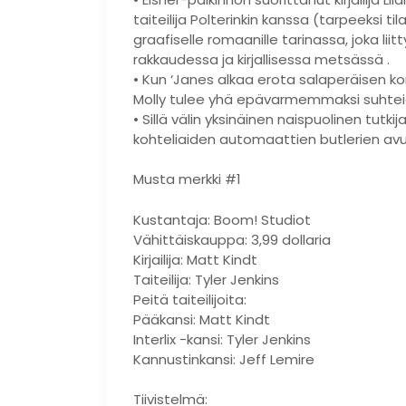
taiteilija Polterinkin kanssa (tarpeeksi t
graafiselle romaanille tarinassa, joka lii
rakkaudessa ja kirjallisessa metsässä .
• Kun ‘Janes alkaa erota salaperäisen k
Molly tulee yhä epävarmemmaksi suhteide
• Sillä välin yksinäinen naispuolinen tutk
kohteliaiden automaattien butlerien avul
Musta merkki #1
Kustantaja: Boom! Studiot
Vähittäiskauppa: 3,99 dollaria
Kirjailija: Matt Kindt
Taiteilija: Tyler Jenkins
Peitä taiteilijoita:
Pääkansi: Matt Kindt
Interlix -kansi: Tyler Jenkins
Kannustinkansi: Jeff Lemire
Tiivistelmä: