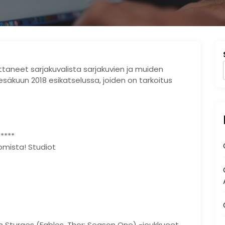
ttaneet sarjakuvalista sarjakuvien ja muiden
kesäkuun 2018 esikatselussa, joiden on tarkoitus
****
omista! Studiot
Lilah Sturges (Fables, Thor: Season One) -joukkueet