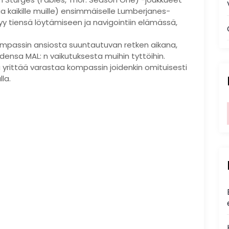
ilaa kaikille muille) ensimmäiselle Lumberjanes-
ttyy tiensä löytämiseen ja navigointiin elämässä,
ompassin ansiosta suuntautuvan retken aikana,
nsa MAL: n vaikutuksesta muihin tyttöihin.
ija yrittää varastaa kompassin joidenkin omituisesti
la.