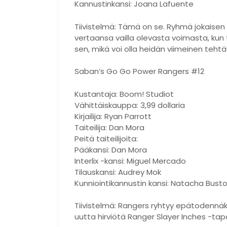
Kannustinkansi: Joana Lafuente
Tiivistelmä: Tämä on se. Ryhmä jokaisen 
vertaansa vailla olevasta voimasta, kun
sen, mikä voi olla heidän viimeinen teht
Saban’s Go Go Power Rangers #12
Kustantaja: Boom! Studiot
Vähittäiskauppa: 3,99 dollaria
Kirjailija: Ryan Parrott
Taiteilija: Dan Mora
Peitä taiteilijoita:
Pääkansi: Dan Mora
Interlix -kansi: Miguel Mercado
Tilauskansi: Audrey Mok
Kunniointikannustin kansi: Natacha Bust
Tiivistelmä: Rangers ryhtyy epätodennäk
uutta hirviötä Ranger Slayer Inches -t