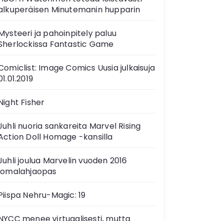
alkuperäisen Minutemanin hupparin
Mysteeri ja pahoinpitely paluu
Sherlockissa Fantastic Game
Comiclist: Image Comics Uusia julkaisuja
01.01.2019
Night Fisher
Juhli nuoria sankareita Marvel Rising
Action Doll Homage -kansilla
Juhli joulua Marvelin vuoden 2016
lomalahjaopas
Piispa Nehru-Magic: 19
NYCC menee virtuaalisesti, mutta