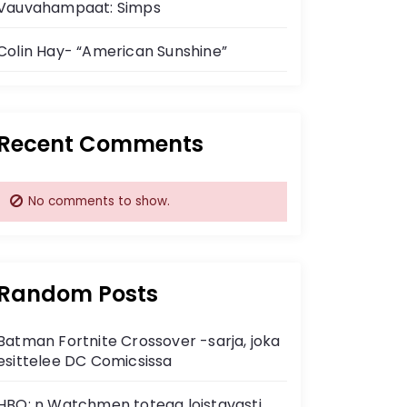
Vauvahampaat: Simps
Colin Hay- “American Sunshine”
Recent Comments
No comments to show.
Random Posts
Batman Fortnite Crossover -sarja, joka
esittelee DC Comicsissa
HBO: n Watchmen toteaa loistavasti