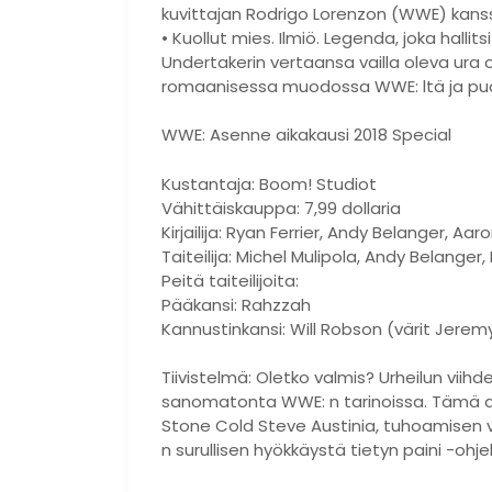
kuvittajan Rodrigo Lorenzon (WWE) kans
• Kuollut mies. Ilmiö. Legenda, joka hallit
Undertakerin vertaansa vailla oleva ura
romaanisessa muodossa WWE: ltä ja puo
WWE: Asenne aikakausi 2018 Special
Kustantaja: Boom! Studiot
Vähittäiskauppa: 7,99 dollaria
Kirjailija: Ryan Ferrier, Andy Belanger, Aar
Taiteilija: Michel Mulipola, Andy Belange
Peitä taiteilijoita:
Pääkansi: Rahzzah
Kannustinkansi: Will Robson (värit Jere
Tiivistelmä: Oletko valmis? Urheilun viih
sanomatonta WWE: n tarinoissa. Tämä ant
Stone Cold Steve Austinia, tuhoamisen vel
n surullisen hyökkäystä tietyn paini -o