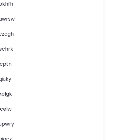
pkhfh
awrsw
czcgh
echrk
icptn
qiuky
kolgk
lcelw
upwry
bjqcz