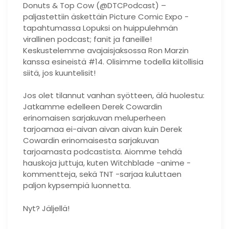
Donuts & Top Cow (@DTCPodcast) –
paljastettiin äskettäin Picture Comic Expo -
tapahtumassa Lopuksi on huippulehmän
virallinen podcast; fanit ja faneille!
Keskustelemme avajaisjaksossa Ron Marzin
kanssa esineistä #14. Olisimme todella kiitollisia
siitä, jos kuuntelisit!
Jos olet tilannut vanhan syötteen, älä huolestu:
Jatkamme edelleen Derek Cowardin
erinomaisen sarjakuvan meluperheen
tarjoamaa ei-aivan aivan aivan kuin Derek
Cowardin erinomaisesta sarjakuvan
tarjoamasta podcastista. Aiomme tehdä
hauskoja juttuja, kuten Witchblade -anime -
kommentteja, sekä TNT -sarjaa kuluttaen
paljon kypsempiä luonnetta.
Nyt? Jäljellä!