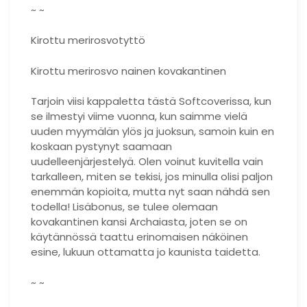
~ ~
Kirottu merirosvotyttö
Kirottu merirosvo nainen kovakantinen
Tarjoin viisi kappaletta tästä Softcoverissa, kun
se ilmestyi viime vuonna, kun saimme vielä
uuden myymälän ylös ja juoksun, samoin kuin en
koskaan pystynyt saamaan
uudelleenjärjestelyä. Olen voinut kuvitella vain
tarkalleen, miten se tekisi, jos minulla olisi paljon
enemmän kopioita, mutta nyt saan nähdä sen
todella! Lisäbonus, se tulee olemaan
kovakantinen kansi Archaiasta, joten se on
käytännössä taattu erinomaisen näköinen
esine, lukuun ottamatta jo kaunista taidetta.
~ ~