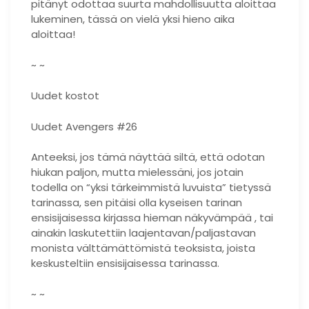
pitänyt odottaa suurta mahdollisuutta aloittaa
lukeminen, tässä on vielä yksi hieno aika
aloittaa!
~ ~
Uudet kostot
Uudet Avengers #26
Anteeksi, jos tämä näyttää siltä, ​​että odotan
hiukan paljon, mutta mielessäni, jos jotain
todella on “yksi tärkeimmistä luvuista” tietyssä
tarinassa, sen pitäisi olla kyseisen tarinan
ensisijaisessa kirjassa hieman näkyvämpää , tai
ainakin laskutettiin laajentavan/paljastavan
monista välttämättömistä teoksista, joista
keskusteltiin ensisijaisessa tarinassa.
~ ~