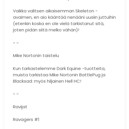
Vaikka valitsen aikaisemman Skeleton -
avaimen, en aio kääntää nenääni uusiin juttuihin
(etenkin koska en ole vielä tarkistanut sitä,
joten pidän siitä melko vähän)!
~ ~
Mike Nortonin taistelu
Kun tarkastelemme Dark Equine -tuotteita,
muista tarkistaa Mike Nortonin BattlePug ja
Blacksad: myös hiljainen Hell HC!
~ ~
Ravijat
Ravagers #1