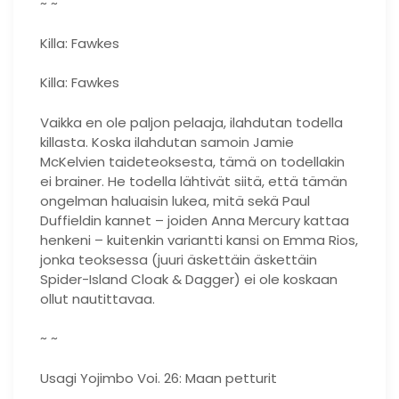
~ ~
Killa: Fawkes
Killa: Fawkes
Vaikka en ole paljon pelaaja, ilahdutan todella
killasta. Koska ilahdutan samoin Jamie
McKelvien taideteoksesta, tämä on todellakin
ei brainer. He todella lähtivät siitä, että tämän
ongelman haluaisin lukea, mitä sekä Paul
Duffieldin kannet – joiden Anna Mercury kattaa
henkeni – kuitenkin variantti kansi on Emma Rios,
jonka teoksessa (juuri äskettäin äskettäin
Spider-Island Cloak & Dagger) ei ole koskaan
ollut nautittavaa.
~ ~
Usagi Yojimbo Voi. 26: Maan petturit