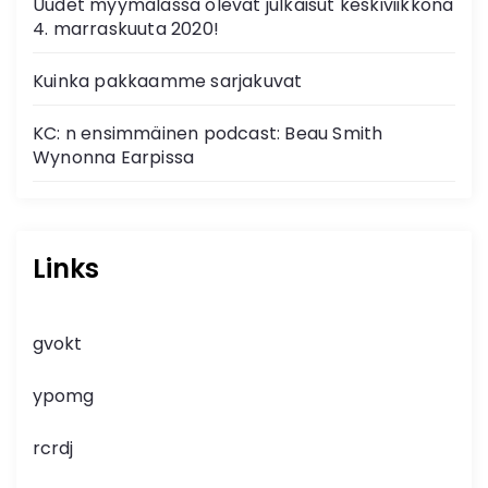
Uudet myymälässä olevat julkaisut keskiviikkona
4. marraskuuta 2020!
Kuinka pakkaamme sarjakuvat
KC: n ensimmäinen podcast: Beau Smith
Wynonna Earpissa
Links
gvokt
ypomg
rcrdj