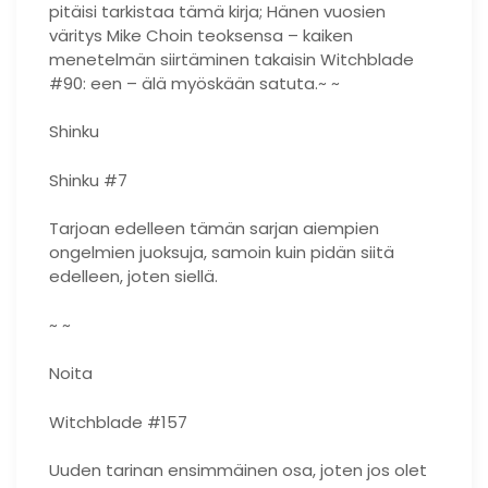
pitäisi tarkistaa tämä kirja; Hänen vuosien
väritys Mike Choin teoksensa – kaiken
menetelmän siirtäminen takaisin Witchblade
#90: een – älä myöskään satuta.~ ~
Shinku
Shinku #7
Tarjoan edelleen tämän sarjan aiempien
ongelmien juoksuja, samoin kuin pidän siitä
edelleen, joten siellä.
~ ~
Noita
Witchblade #157
Uuden tarinan ensimmäinen osa, joten jos olet