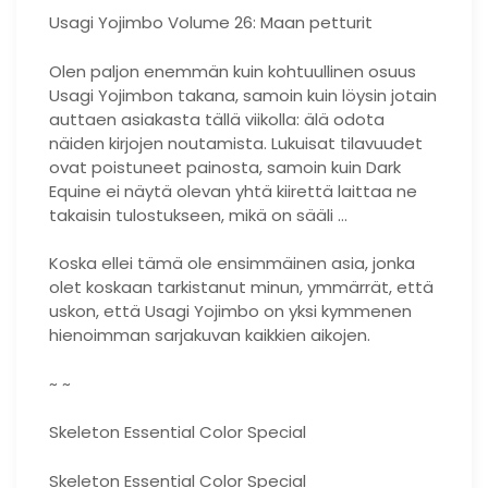
Usagi Yojimbo Volume 26: Maan petturit
Olen paljon enemmän kuin kohtuullinen osuus
Usagi Yojimbon takana, samoin kuin löysin jotain
auttaen asiakasta tällä viikolla: älä odota
näiden kirjojen noutamista. Lukuisat tilavuudet
ovat poistuneet painosta, samoin kuin Dark
Equine ei näytä olevan yhtä kiirettä laittaa ne
takaisin tulostukseen, mikä on sääli …
Koska ellei tämä ole ensimmäinen asia, jonka
olet koskaan tarkistanut minun, ymmärrät, että
uskon, että Usagi Yojimbo on yksi kymmenen
hienoimman sarjakuvan kaikkien aikojen.
~ ~
Skeleton Essential Color Special
Skeleton Essential Color Special