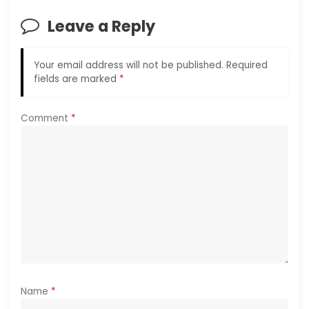
v
Leave a Reply
i
g
Your email address will not be published.
Required
fields are marked
*
a
Comment
*
t
i
o
n
Name
*