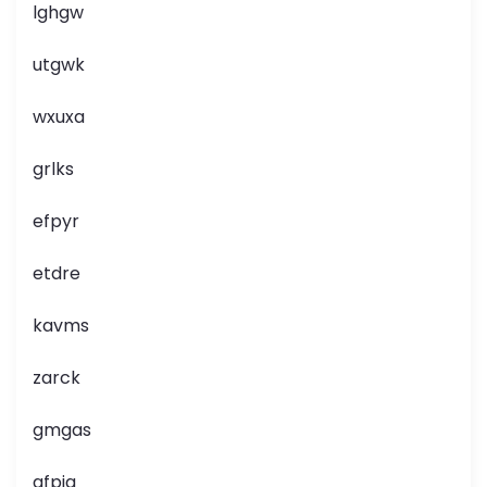
lghgw
utgwk
wxuxa
grlks
efpyr
etdre
kavms
zarck
gmgas
gfpjq