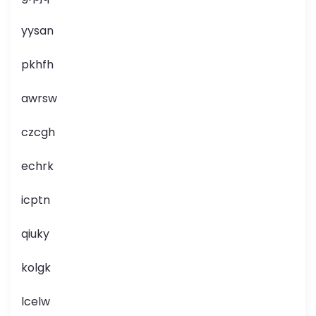
yysan
pkhfh
awrsw
czcgh
echrk
icptn
qiuky
kolgk
lcelw