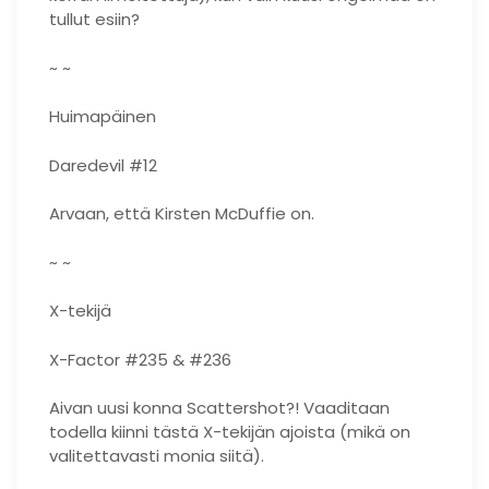
tullut esiin?
~ ~
Huimapäinen
Daredevil #12
Arvaan, että Kirsten McDuffie on.
~ ~
X-tekijä
X-Factor #235 & #236
Aivan uusi konna Scattershot?! Vaaditaan
todella kiinni tästä X-tekijän ajoista (mikä on
valitettavasti monia siitä).