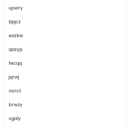
upwry
bjqcz
eazkw
qazyp
fecqq
jqrwj
norct
brwzy
vgaly