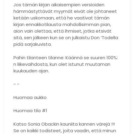
Jos tämän kirjan aikaisempien versioiden
hämmästyttävät myymät eivät ole johtaneet
ketään uskomaan, että he vaativat tämän
kirjan ennakkotilausta mahdollisimman pian,
aion vain olettaa, että ihmiset, jotka etsivät
sitä, sen jälkeen kun se on julkaistu Don ‘Todella
pidä sarjakuvista.
Pahin tilanteen tilanne: Käännä se suuren 100%:
n liikevaihdosta, kun olet istunut muutaman
kuukauden ajan.
~ ~
Huomaa aukko
Huomaa tila #1
Katso Sonia Obackin kauniita kannen värejä !!!
Se on kaikki todisteet, joita vaadin, että minun