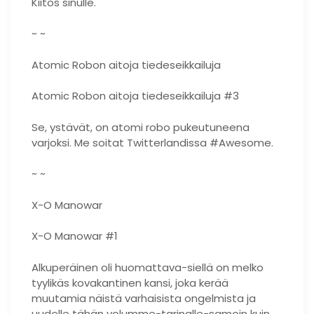
Kiitos sinulle.
~ ~
Atomic Robon aitoja tiedeseikkailuja
Atomic Robon aitoja tiedeseikkailuja #3
Se, ystävät, on atomi robo pukeutuneena
varjoksi. Me soitat Twitterlandissa #Awesome.
~ ~
X-O Manowar
X-O Manowar #1
Alkuperäinen oli huomattava-siellä on melko
tyylikäs kovakantinen kansi, joka kerää
muutamia näistä varhaisista ongelmista ja
uudelle tähän volumme-tarinalle-samoin kuin