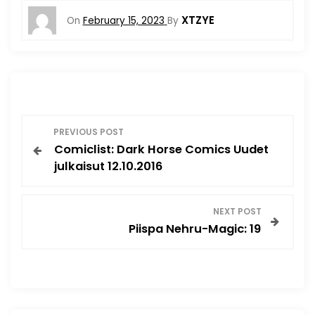
XTZYE
On
February 15, 2023
By
P
PREVIOUS POST
Comiclist: Dark Horse Comics Uudet
o
julkaisut 12.10.2016
s
NEXT POST
t
Piispa Nehru-Magic: 19
n
a