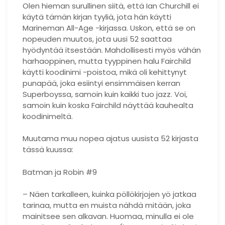
Olen hieman surullinen siitä, että Ian Churchill ei
käytä tämän kirjan tyyliä, jota hän käytti
Marineman All-Age -kirjassa. Uskon, että se on
nopeuden muutos, jota uusi 52 saattaa
hyödyntää itsestään. Mahdollisesti myös vähän
harhaoppinen, mutta tyyppinen halu Fairchild
käytti koodinimi -poistoa, mikä oli kehittynyt
punapää, joka esiintyi ensimmäisen kerran
Superboyssa, samoin kuin kaikki tuo jazz. Voi,
samoin kuin koska Fairchild näyttää kauhealta
koodinimeltä.
Muutama muu nopea ajatus uusista 52 kirjasta
tässä kuussa:
Batman ja Robin #9
– Näen tarkalleen, kuinka pöllökirjojen yö jatkaa
tarinaa, mutta en muista nähdä mitään, joka
mainitsee sen alkavan. Huomaa, minulla ei ole