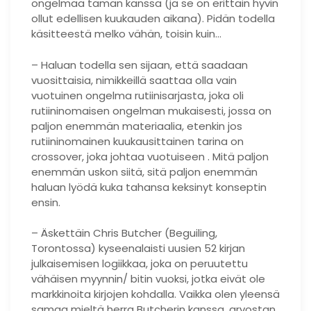
ongelmaa tämän kanssa (ja se on erittäin hyvin
ollut edellisen kuukauden aikana). Pidän todella
käsitteestä melko vähän, toisin kuin…
– Haluan todella sen sijaan, että saadaan
vuosittaisia, nimikkeillä saattaa olla vain
vuotuinen ongelma rutiinisarjasta, joka oli
rutiininomaisen ongelman mukaisesti, jossa on
paljon enemmän materiaalia, etenkin jos
rutiininomainen kuukausittainen tarina on
crossover, joka johtaa vuotuiseen . Mitä paljon
enemmän uskon siitä, sitä paljon enemmän
haluan lyödä kuka tahansa keksinyt konseptin
ensin.
– Äskettäin Chris Butcher (Beguiling,
Torontossa) kyseenalaisti uusien 52 kirjan
julkaisemisen logiikkaa, joka on peruutettu
vähäisen myynnin/ bitin vuoksi, jotka eivät ole
markkinoita kirjojen kohdalla. Vaikka olen yleensä
samaa mieltä herra Butcherin kanssa, arvostan