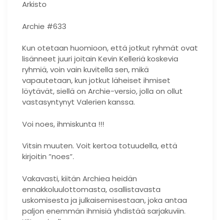
Arkisto
Archie #633
Kun otetaan huomioon, että jotkut ryhmät ovat
lisänneet juuri joitain Kevin Kelleriä koskevia
ryhmiä, voin vain kuvitella sen, mikä
vapautetaan, kun jotkut läheiset ihmiset
löytävät, siellä on Archie-versio, jolla on ollut
vastasyntynyt Valerien kanssa.
Voi noes, ihmiskunta !!!
Vitsin muuten. Voit kertoa totuudella, että
kirjoitin ”noes”.
Vakavasti, kiitän Archiea heidän
ennakkoluulottomasta, osallistavasta
uskomisesta ja julkaisemisestaan, joka antaa
paljon enemmän ihmisiä yhdistää sarjakuviin.