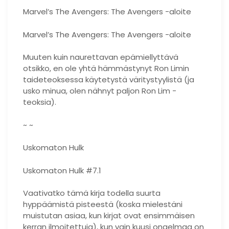
Marvel’s The Avengers: The Avengers -aloite
Marvel’s The Avengers: The Avengers -aloite
Muuten kuin naurettavan epämiellyttävä
otsikko, en ole yhtä hämmästynyt Ron Limin
taideteoksessa käytetystä väritystyylistä (ja
usko minua, olen nähnyt paljon Ron Lim -
teoksia).
~ ~
Uskomaton Hulk
Uskomaton Hulk #7.1
Vaativatko tämä kirja todella suurta
hyppäämistä pisteestä (koska mielestäni
muistutan asiaa, kun kirjat ovat ensimmäisen
kerran ilmoitettuja), kun vain kuusi ongelmaa on