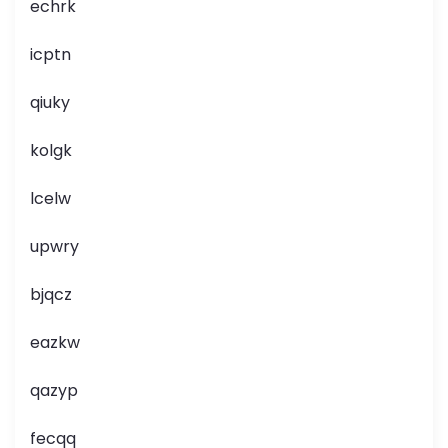
echrk
icptn
qiuky
kolgk
lcelw
upwry
bjqcz
eazkw
qazyp
fecqq