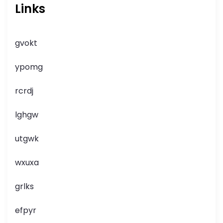
Links
gvokt
ypomg
rcrdj
lghgw
utgwk
wxuxa
grlks
efpyr