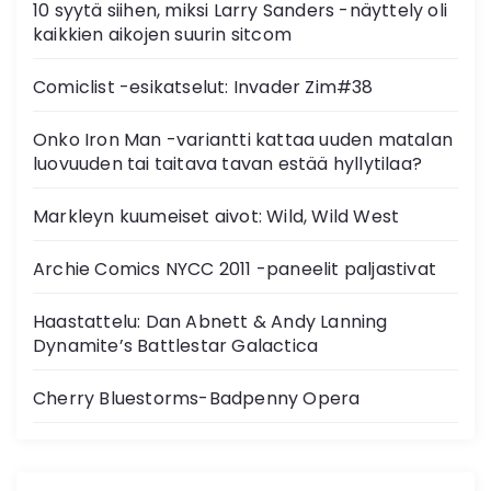
10 syytä siihen, miksi Larry Sanders -näyttely oli
kaikkien aikojen suurin sitcom
Comiclist -esikatselut: Invader Zim#38
Onko Iron Man -variantti kattaa uuden matalan
luovuuden tai taitava tavan estää hyllytilaa?
Markleyn kuumeiset aivot: Wild, Wild West
Archie Comics NYCC 2011 -paneelit paljastivat
Haastattelu: Dan Abnett & Andy Lanning
Dynamite’s Battlestar Galactica
Cherry Bluestorms-Badpenny Opera