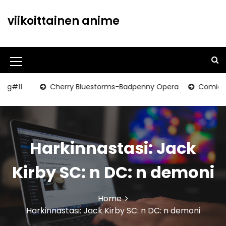
S
k
viikoittainen anime
i
p
t
o
M
c
o
e
Cherry Bluestorms-Badpenny Opera
Comiclist Prev
n
n
t
u
e
n
I
t
Harkinnastasi: Jack
c
o
Kirby SC: n DC: n demoni
n
Home
Harkinnastasi: Jack Kirby SC: n DC: n demoni