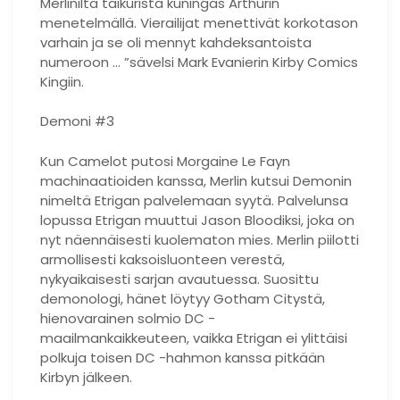
Merliniltä taikurista kuningas Arthurin
menetelmällä. Vierailijat menettivät korkotason
varhain ja se oli mennyt kahdeksantoista
numeroon … ”sävelsi Mark Evanierin Kirby Comics
Kingiin.
Demoni #3
Kun Camelot putosi Morgaine Le Fayn
machinaatioiden kanssa, Merlin kutsui Demonin
nimeltä Etrigan palvelemaan syytä. Palvelunsa
lopussa Etrigan muuttui Jason Bloodiksi, joka on
nyt näennäisesti kuolematon mies. Merlin piilotti
armollisesti kaksoisluonteen verestä,
nykyaikaisesti sarjan avautuessa. Suosittu
demonologi, hänet löytyy Gotham Citystä,
hienovarainen solmio DC -
maailmankaikkeuteen, vaikka Etrigan ei ylittäisi
polkuja toisen DC -hahmon kanssa pitkään
Kirbyn jälkeen.