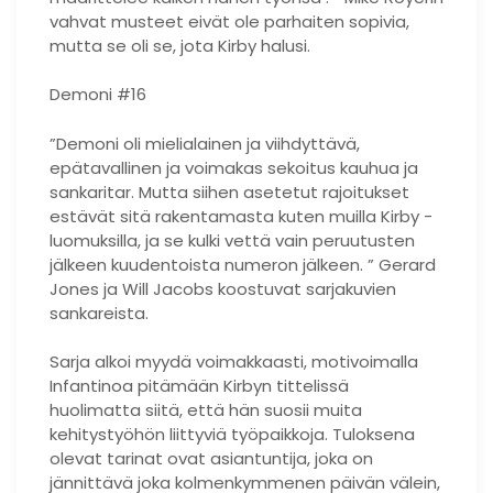
vahvat musteet eivät ole parhaiten sopivia,
mutta se oli se, jota Kirby halusi.
Demoni #16
”Demoni oli mielialainen ja viihdyttävä,
epätavallinen ja voimakas sekoitus kauhua ja
sankaritar. Mutta siihen asetetut rajoitukset
estävät sitä rakentamasta kuten muilla Kirby -
luomuksilla, ja se kulki vettä vain peruutusten
jälkeen kuudentoista numeron jälkeen. ” Gerard
Jones ja Will Jacobs koostuvat sarjakuvien
sankareista.
Sarja alkoi myydä voimakkaasti, motivoimalla
Infantinoa pitämään Kirbyn tittelissä
huolimatta siitä, että hän suosii muita
kehitystyöhön liittyviä työpaikkoja. Tuloksena
olevat tarinat ovat asiantuntija, joka on
jännittävä joka kolmenkymmenen päivän välein,