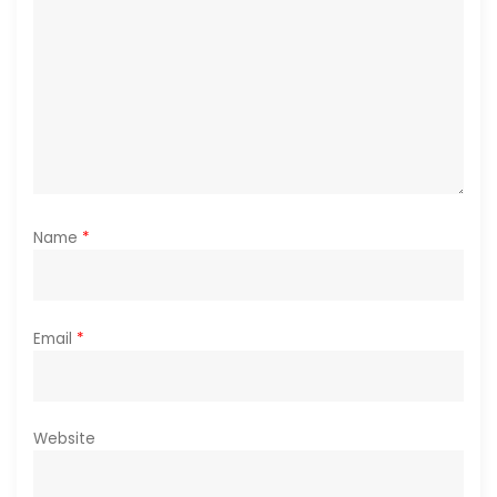
i
o
n
Name
*
Email
*
Website