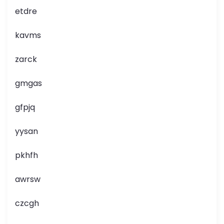
etdre
kavms
zarck
gmgas
gfpjq
yysan
pkhfh
awrsw
czcgh