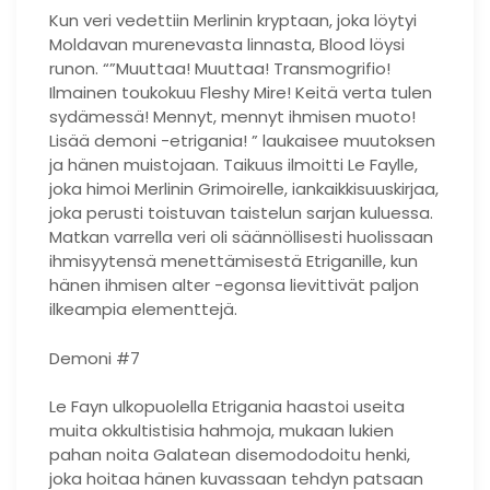
Kun veri vedettiin Merlinin kryptaan, joka löytyi
Moldavan murenevasta linnasta, Blood löysi
runon. “”Muuttaa! Muuttaa! Transmogrifio!
Ilmainen toukokuu Fleshy Mire! Keitä verta tulen
sydämessä! Mennyt, mennyt ihmisen muoto!
Lisää demoni -etrigania! ” laukaisee muutoksen
ja hänen muistojaan. Taikuus ilmoitti Le Faylle,
joka himoi Merlinin Grimoirelle, iankaikkisuuskirjaa,
joka perusti toistuvan taistelun sarjan kuluessa.
Matkan varrella veri oli säännöllisesti huolissaan
ihmisyytensä menettämisestä Etriganille, kun
hänen ihmisen alter -egonsa lievittivät paljon
ilkeampia elementtejä.
Demoni #7
Le Fayn ulkopuolella Etrigania haastoi useita
muita okkultistisia hahmoja, mukaan lukien
pahan noita Galatean disemododoitu henki,
joka hoitaa hänen kuvassaan tehdyn patsaan