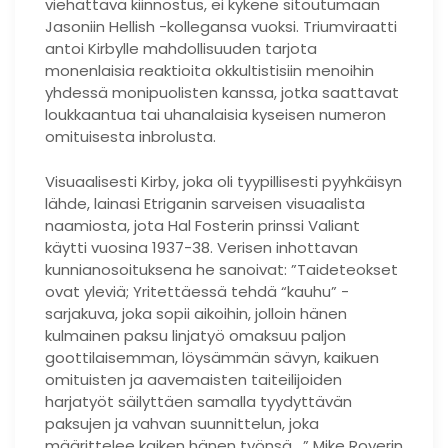
viehättävä kiinnostus, ei kykene sitoutumaan
Jasoniin Hellish -kollegansa vuoksi. Triumviraatti
antoi Kirbylle mahdollisuuden tarjota
monenlaisia ​​reaktioita okkultistisiin menoihin
yhdessä monipuolisten kanssa, jotka saattavat
loukkaantua tai uhanalaisia ​​kyseisen numeron
omituisesta inbrolusta.
Visuaalisesti Kirby, joka oli tyypillisesti pyyhkäisyn
lähde, lainasi Etriganin sarveisen visuaalista
naamiosta, jota Hal Fosterin prinssi Valiant
käytti vuosina 1937-38. Verisen inhottavan
kunnianosoituksena he sanoivat: ”Taideteokset
ovat yleviä; Yritettäessä tehdä “kauhu” -
sarjakuva, joka sopii aikoihin, jolloin hänen
kulmainen paksu linjatyö omaksuu paljon
goottilaisemman, löysämmän sävyn, kaikuen
omituisten ja aavemaisten taiteilijoiden
harjatyöt säilyttäen samalla tyydyttävän
paksujen ja vahvan suunnittelun, joka
määrittelee kaiken hänen työnsä . ” Mike Royerin