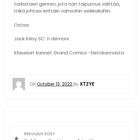
tarkistaen genren, jota hän taipumus välttää,
mikä johtaa erittäin vahvoihin seikkailuihin.
Ostaa
Jack Kirby SC: n demoni
Klassiset kannet Grand Comics -tietokannasta
XTZYE
On
October 13, 2022
By
P
PREVIOUS POST