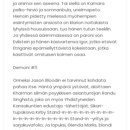
ja animoi sen aseena. Tai siellä on Kamara
pelko-hirviö ja somnanbula, unelmapeto.
Hienoin pidetty mielessä myöhempien
esiintymisten ansiosta on klarion noitalaista
lyhyissä housuissaan, tuo hänen tutun teeklin.
Ja yhdessä äärimmäisessä on paroni von
Evilstein ja hänen käsivartensa Igor, jotka etsivät
Etrigania epämiellyttävistä kokeistaan, jotka
käsittivät omituisen kolmen osaa.
Demoni #11
Onneksi Jason Bloodin ei tarvinnut kohdata
pahaa itse. Häntä ympäröi ystävät, aloittaen
Kharman silmän psyykkisen asiantuntijan Randu
Singhistä, joka on myös Yhdistyneiden
Kansakuntien edustaja -lähettäjät; Sikari-
tupakoiva Kirby Stand-In-In-In-In-In-In-In-In-In-
In-In-In-In-In-In-In-In-In-In Stand-In -yritys ja
sarjakuvafolio; Ja lopuksi, Glenda Marks, blondi