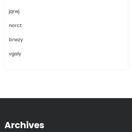
jqrwj
norct
brwzy
vgaly
Archives