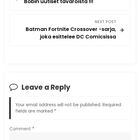
Bobin uutiset tavaroista !!!
o
s
NEXT POST
Batman Fortnite Crossover -sarja,
t
joka esittelee DC Comicsissa
n
a
v
Leave a Reply
i
g
Your email address will not be published.
Required
fields are marked
*
a
Comment
*
t