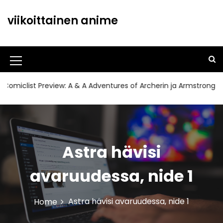
S
k
viikoittainen anime
i
p
t
o
M
c
o
e
ist Preview: A & A Adventures of Archerin ja Armstrong#11
n
n
t
u
e
n
I
t
c
Astra hävisi
o
avaruudessa, nide 1
n
Astra hävisi avaruudessa, nide 1
Home