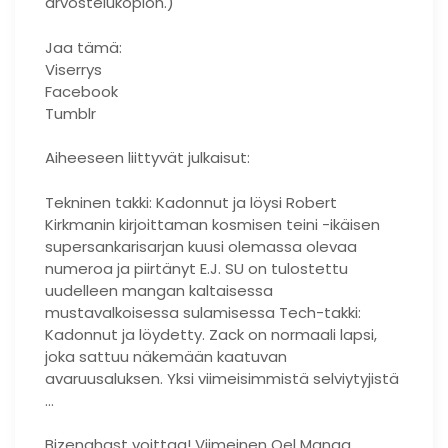
arvostelukopion.)
Jaa tämä:
Viserrys
Facebook
Tumblr
Aiheeseen liittyvät julkaisut:
Tekninen takki: Kadonnut ja löysi Robert
Kirkmanin kirjoittaman kosmisen teini -ikäisen
supersankarisarjan kuusi olemassa olevaa
numeroa ja piirtänyt E.J. SU on tulostettu
uudelleen mangan kaltaisessa
mustavalkoisessa sulamisessa Tech-takki:
Kadonnut ja löydetty. Zack on normaali lapsi,
joka sattuu näkemään kaatuvan
avaruusaluksen. Yksi viimeisimmistä selviytyjistä
…
Bizenghast voittaa! Viimeinen Oel Manga