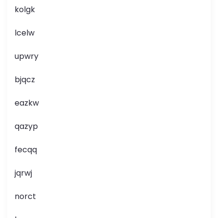
kolgk
lcelw
upwry
bjqcz
eazkw
qazyp
fecqq
jqrwj
norct