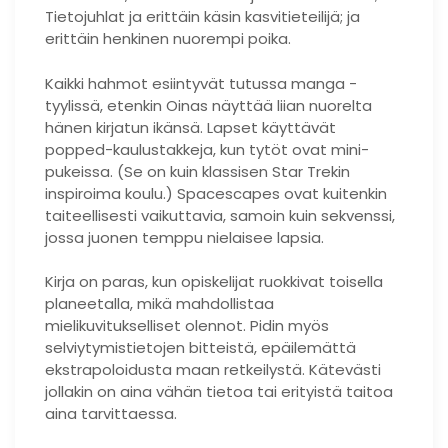
Tietojuhlat ja erittäin käsin kasvitieteilijä; ja
erittäin henkinen nuorempi poika.
Kaikki hahmot esiintyvät tutussa manga -
tyylissä, etenkin Oinas näyttää liian nuorelta
hänen kirjatun ikänsä. Lapset käyttävät
popped-kaulustakkeja, kun tytöt ovat mini-
pukeissa. (Se on kuin klassisen Star Trekin
inspiroima koulu.) Spacescapes ovat kuitenkin
taiteellisesti vaikuttavia, samoin kuin sekvenssi,
jossa juonen temppu nielaisee lapsia.
Kirja on paras, kun opiskelijat ruokkivat toisella
planeetalla, mikä mahdollistaa
mielikuvitukselliset olennot. Pidin myös
selviytymistietojen bitteistä, epäilemättä
ekstrapoloidusta maan retkeilystä. Kätevästi
jollakin on aina vähän tietoa tai erityistä taitoa
aina tarvittaessa.