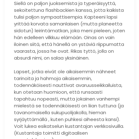
Siellä on paljon juoksemista ja typeräisyyttä,
sekoitettuna flashbackien kanssa, jotta kaikista
tulisi paljon sympaattisempia. Kapteeni lapsi
yrittää korvata samanlaisen (mutta planeetta
sidotun) leirintämatkan, joka meni pieleen, joten
hän edelleen vilkkuu elämään. Oinas on vain
iloinen siitä, että hänellä on ystäviä riippumatta
vaarasta, jossa he ovat. Rikas tyttö, jolla on
absurdi nimi, on salaa yksinäinen.
Lapset, jotka eivät ole aikaisemmin nähneet
tarinoita ja hahmoja aikaisemmin,
todennäköisesti nauttivat avaruusseikkailuista,
kun otetaan huomioon, että runsaasti
tapahtuu nopeasti, mutta jokainen vanhempi
mielestä se todennäköisesti on liian tuttuna (ja
tavanomaisella sukupuolijakolla, hieman
syrjäyttämällä , kuten puhkesi aiheesta kansi).
Voit lukea esikatselun kustantajan verkkosivuilla.
(Kustantaja toimitti digitaalisen