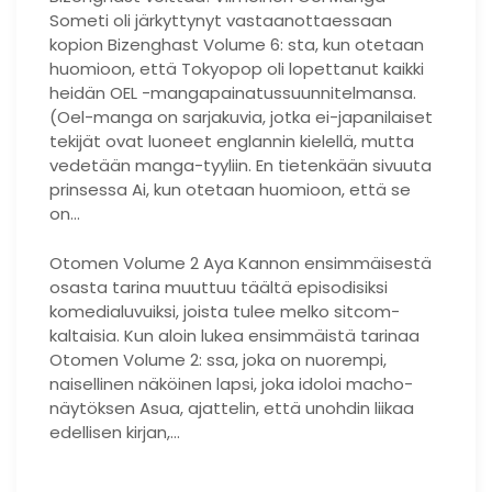
Someti oli järkyttynyt vastaanottaessaan
kopion Bizenghast Volume 6: sta, kun otetaan
huomioon, että Tokyopop oli lopettanut kaikki
heidän OEL -mangapainatussuunnitelmansa.
(Oel-manga on sarjakuvia, jotka ei-japanilaiset
tekijät ovat luoneet englannin kielellä, mutta
vedetään manga-tyyliin. En tietenkään sivuuta
prinsessa Ai, kun otetaan huomioon, että se
on…
Otomen Volume 2 Aya Kannon ensimmäisestä
osasta tarina muuttuu täältä episodisiksi
komedialuvuiksi, joista tulee melko sitcom-
kaltaisia. Kun aloin lukea ensimmäistä tarinaa
Otomen Volume 2: ssa, joka on nuorempi,
naisellinen näköinen lapsi, joka idoloi macho-
näytöksen Asua, ajattelin, että unohdin liikaa
edellisen kirjan,…