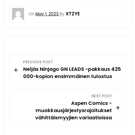
XTZYE
On
May 1, 2023
By
P
PREVIOUS POST
Neljäs Ninjago GN LEADS -pakkaus 425
o
000-kopion ensimmäinen tulostus
s
NEXT POST
t
Aspen Comics -
muokkausjärjestysrajoitukset
n
vähittäismyyjien variaatioissa
a