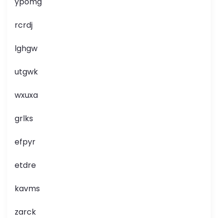
ypomg
rcrdj
lghgw
utgwk
wxuxa
grlks
efpyr
etdre
kavms
zarck