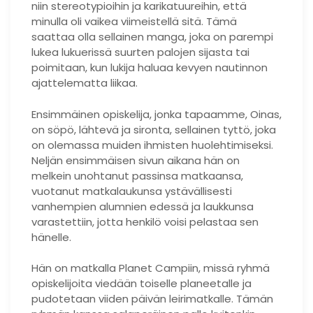
niin stereotypioihin ja karikatuureihin, että
minulla oli vaikea viimeistellä sitä. Tämä
saattaa olla sellainen manga, joka on parempi
lukea lukuerissä suurten palojen sijasta tai
poimitaan, kun lukija haluaa kevyen nautinnon
ajattelematta liikaa.
Ensimmäinen opiskelija, jonka tapaamme, Oinas,
on söpö, lähtevä ja sironta, sellainen tyttö, joka
on olemassa muiden ihmisten huolehtimiseksi.
Neljän ensimmäisen sivun aikana hän on
melkein unohtanut passinsa matkaansa,
vuotanut matkalaukunsa ystävällisesti
vanhempien alumnien edessä ja laukkunsa
varastettiin, jotta henkilö voisi pelastaa sen
hänelle.
Hän on matkalla Planet Campiin, missä ryhmä
opiskelijoita viedään toiselle planeetalle ja
pudotetaan viiden päivän leirimatkalle. Tämän