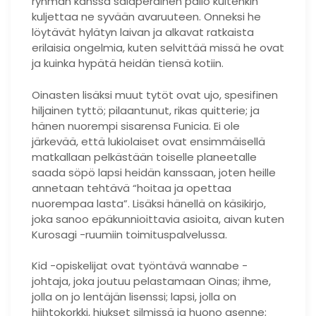
ryhmän kanssa salaperäinen pallo kuitenkin
kuljettaa ne syvään avaruuteen. Onneksi he
löytävät hylätyn laivan ja alkavat ratkaista
erilaisia ​​ongelmia, kuten selvittää missä he ovat
ja kuinka hypätä heidän tiensä kotiin.
Oinasten lisäksi muut tytöt ovat ujo, spesifinen
hiljainen tyttö; pilaantunut, rikas quitterie; ja
hänen nuorempi sisarensa Funicia. Ei ole
järkevää, että lukiolaiset ovat ensimmäisellä
matkallaan pelkästään toiselle planeetalle
saada söpö lapsi heidän kanssaan, joten heille
annetaan tehtävä “hoitaa ja opettaa
nuorempaa lasta”. Lisäksi hänellä on käsikirjo,
joka sanoo epäkunnioittavia asioita, aivan kuten
Kurosagi -ruumiin toimituspalvelussa.
Kid -opiskelijat ovat työntävä wannabe -
johtaja, joka joutuu pelastamaan Oinas; ihme,
jolla on jo lentäjän lisenssi; lapsi, jolla on
hiihtokorkki, hiukset silmissä ja huono asenne;