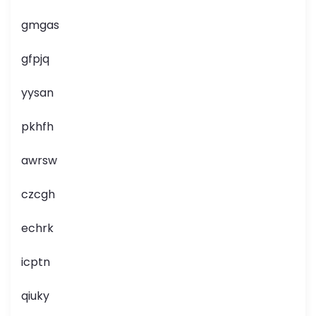
gmgas
gfpjq
yysan
pkhfh
awrsw
czcgh
echrk
icptn
qiuky