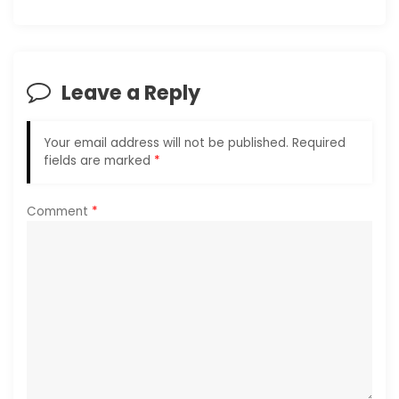
v
i
Leave a Reply
g
a
Your email address will not be published.
Required
fields are marked
*
t
i
Comment
*
o
n