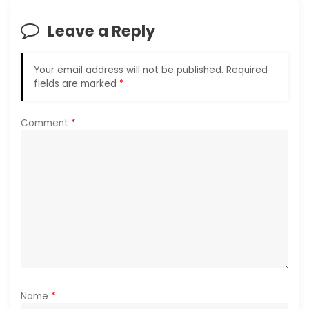
i
Leave a Reply
g
a
Your email address will not be published.
Required
fields are marked
*
t
i
Comment
*
o
n
Name
*