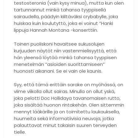
testosteronia (vain kysy minua), mutta kun olen
tartunnannut minkä tahansa tyyppisellä
sairaudella, päädyin kiiltäväksi crybabylle, joka
huiskaa kuin koulutyttö, joka ei voinut “Hanki
lippuja Hannah Montana -konserttiin.
Toinen puoliskoni havaitsee sukusolujen
kurjuuden näytöt niin vastenmielisyyttä, että
hän yleensä löytää minkä tahansa tyyppisen
menetelmän “asioiden suorittamiseen”
huonosti aikanani. Se ei vain ole kaunis.
Syy, että tämä erittäin sarake on myöhässä, on
viime viikolla ollut sairas. Minulla on ollut yskä,
joka pelotti Doc Hollidaya tavanomaisen rutto,
joka sisältää huonon rintakehän. Olen sittemmin
mennyt lääkärille ja on toimitettu laukauksella,
huumeita sekä informatiivisia neuvoja, jotka
palauttavat minut takaisin suuren terveyden
tielle.