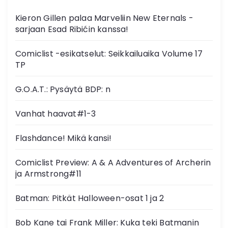
Kieron Gillen palaa Marveliin New Eternals -
sarjaan Esad Ribićin kanssa!
Comiclist -esikatselut: Seikkailuaika Volume 17
TP
G.O.A.T.: Pysäytä BDP: n
Vanhat haavat#1-3
Flashdance! Mikä kansi!
Comiclist Preview: A & A Adventures of Archerin
ja Armstrong#11
Batman: Pitkät Halloween-osat 1 ja 2
Bob Kane tai Frank Miller: Kuka teki Batmanin