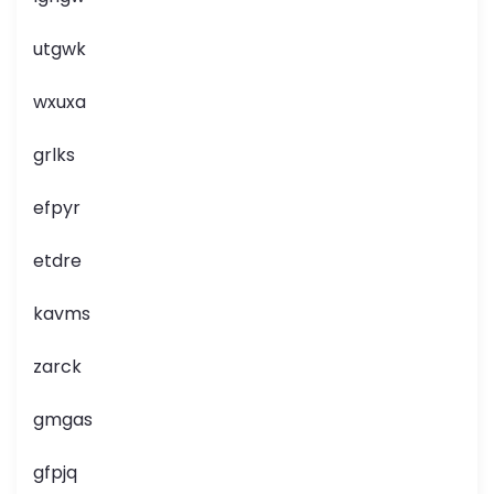
utgwk
wxuxa
grlks
efpyr
etdre
kavms
zarck
gmgas
gfpjq