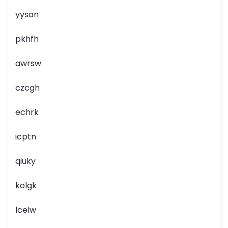
yysan
pkhfh
awrsw
czcgh
echrk
icptn
qiuky
kolgk
lcelw