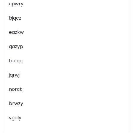
upwry
bjqcz
eazkw
qazyp
fecqq
jqrwj
norct
brwzy
vgaly