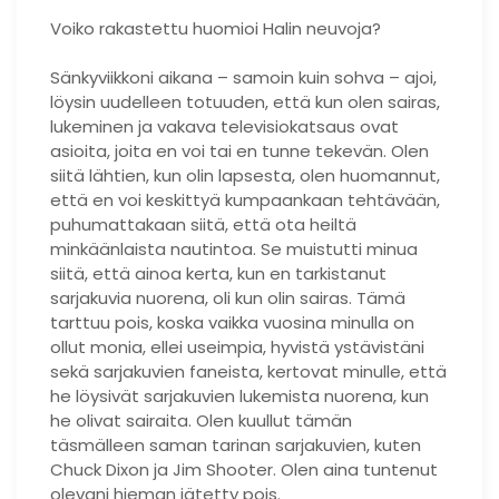
Voiko rakastettu huomioi Halin neuvoja?
Sänkyviikkoni aikana – samoin kuin sohva – ajoi,
löysin uudelleen totuuden, että kun olen sairas,
lukeminen ja vakava televisiokatsaus ovat
asioita, joita en voi tai en tunne tekevän. Olen
siitä lähtien, kun olin lapsesta, olen huomannut,
että en voi keskittyä kumpaankaan tehtävään,
puhumattakaan siitä, että ota heiltä
minkäänlaista nautintoa. Se muistutti minua
siitä, että ainoa kerta, kun en tarkistanut
sarjakuvia nuorena, oli kun olin sairas. Tämä
tarttuu pois, koska vaikka vuosina minulla on
ollut monia, ellei useimpia, hyvistä ystävistäni
sekä sarjakuvien faneista, kertovat minulle, että
he löysivät sarjakuvien lukemista nuorena, kun
he olivat sairaita. Olen kuullut tämän
täsmälleen saman tarinan sarjakuvien, kuten
Chuck Dixon ja Jim Shooter. Olen aina tuntenut
olevani hieman jätetty pois.