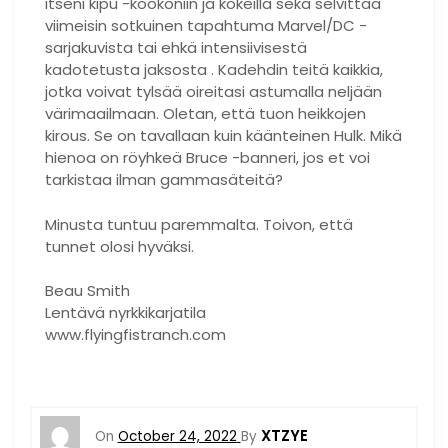
itseni kipu -kookoniin ja kokeilla sekä selvittää
viimeisin sotkuinen tapahtuma Marvel/DC -
sarjakuvista tai ehkä intensiivisestä
kadotetusta jaksosta . Kadehdin teitä kaikkia,
jotka voivat tylsää oireitasi astumalla neljään
värimaailmaan. Oletan, että tuon heikkojen
kirous. Se on tavallaan kuin käänteinen Hulk. Mikä
hienoa on röyhkeä Bruce -banneri, jos et voi
tarkistaa ilman gammasäteitä?
Minusta tuntuu paremmalta. Toivon, että
tunnet olosi hyväksi.
Beau Smith
Lentävä nyrkkikarjatila
www.flyingfistranch.com
XTZYE
On
October 24, 2022
By