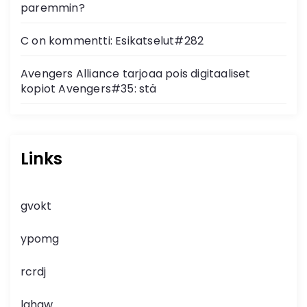
paremmin?
C on kommentti: Esikatselut#282
Avengers Alliance tarjoaa pois digitaaliset
kopiot Avengers#35: stä
Links
gvokt
ypomg
rcrdj
lghgw