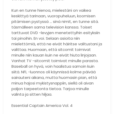
Kun en tunne hienoa, mielestäni on vaikea
keskittyä tarinaan, vuoropuheluun, koomisen
pitämisen pystyssä … sinä nimit, en tunne sitä.
täsmälleen sama television kanssa. Toiset
tarttuvat DVD -levyjen menetettyihin esityksiin
tai pinoihin. En voi. Selaan asioita niin
mielettömiä, että ne eivät häiritse valitustani ja
valittaa. Huomaan, että sitcomit toimivat
minulle niin kauan kuin ne eivät hiuta linjojaan.
Vanhat TV -sitcomit toimivat minulle parasta.
Baseball on hyvä, voin haalistua samoin kuin
siitä. NFL -luonnos oli käynnissä kolme päivää
sairauteni aikana, mutta huomasin pian, että
minua hajosi mykistysnappiin, siellä oli aivan
paljon tarpeetonta tietoa. Tarjoa minulle
valinta ja sitten hiljaa.
Essential Captain America Vol. 4