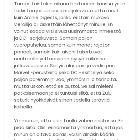
Tämän taistelun aikana bakteerien kanssa yritin
tarkistaa joitain uusia sarjakuvia, mutta muut
kuin Archie Digests, jonka erittäin mukava
vierailija oli äskettäin lähettänyt minulle. En
voinut saada viisi sivua uusimmasta ihmeestä
ja DC -sarjakuvista. Samoin paljon
vuoropuhelua, samoin kuin monet rajaton
paneeli, samoin kuin aivoni takertuivat
neutraaliin yrittäessään pysyä kaikessa
jatkuvuudessa. Siirtyin alaspäin ja vedin pari
Marvel -perusteita sekä DC -esittelyä sekä
paljon paremmin. Joo, ymmärsin jo tarinoita,
mutta uskon, että se auttoi. Se sai mieleni
potkaisemaan ja ei tuntuisi siltä, ​​että Zulu -
soturit hyökkäsivät siihen todella terävillä
keiheillä.
Ymmärrän, että olen täällä vähemmistössä. En
pidä siitä. Olisi erinomaista ymmärtää, että jos
minun on oltava sairas, voisin ainakin kääriä