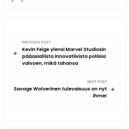
P
PREVIOUS POST
Kevin Feige ylensi Marvel Studiosin
o
pääasiallista innovatiivista poliisia
valvoen, mikä tahansa
s
t
NEXT POST
Savage Wolverinen tulevaisuus on nyt
n
ihme!
a
v