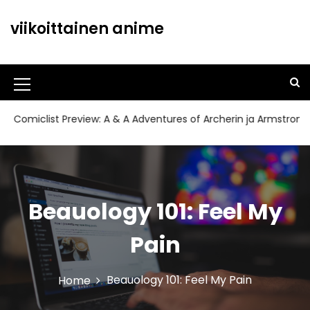
S
k
viikoittainen anime
i
p
t
o
M
c
o
e
clist Preview: A & A Adventures of Archerin ja Armstrong#11
n
n
t
u
e
n
I
t
c
Beauology 101: Feel My
o
Pain
n
Beauology 101: Feel My Pain
Home