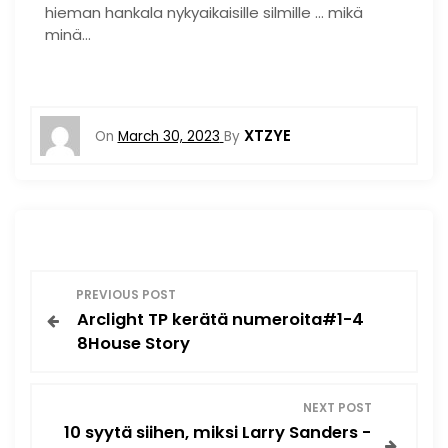
hieman hankala nykyaikaisille silmille … mikä
minä…
XTZYE
On
March 30, 2023
By
P
PREVIOUS POST
Arclight TP kerätä numeroita#1-4
o
8House Story
s
NEXT POST
t
10 syytä siihen, miksi Larry Sanders -