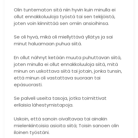
Olin tuntematon sitä niin hyvin kuin minulla ei
ollut ennakkoluuloja työstä tai sen tekijöistä,
joten voin kiinnittää sen omiin ansioihinsa.
Se oli hyvä, mikä oli miellyttävä yllätys ja sai
minut haluamaan puhua siitä.
En ollut nähnyt ketään muuta puhuttavan siitä,
joten minulla ei ollut ennakkoluuloja siitä, mitä
minun on uskottava siitä tai jotain, jonka tunsin,
että minun oli vastattava suoraan tai
epäsuorasti.
Se palveli useita tasoja, jotka toimittivat
erilaisia ​​lähestymistapoja.
Uskoin, että sanoin oivaltavaa tai ainakin
mielenkiintoisia asioita siitä; Toisin sanoen olin
iloinen työstäni.