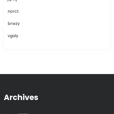
norct
brwzy
vgaly
Archives