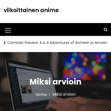
S
k
viikoittainen anime
i
p
t
o
M
c
o
e
miclist Preview: A & A Adventures of Archerin ja Armstrong#11
n
n
t
u
e
n
I
t
c
Miksi arvioin
o
n
Miksi arvioin
Home