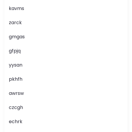
kavms
zarck
gmgas
gfpjq
yysan
pkhfh
awrsw
czcgh
echrk