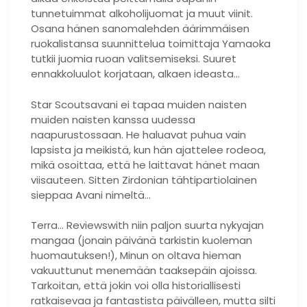
tunnetuimmat alkoholijuomat ja muut viinit.
Osana hänen sanomalehden äärimmäisen
ruokalistansa suunnittelua toimittaja Yamaoka
tutkii juomia ruoan valitsemiseksi. Suuret
ennakkoluulot korjataan, alkaen ideasta…
Star Scoutsavani ei tapaa muiden naisten
muiden naisten kanssa uudessa
naapurustossaan. He haluavat puhua vain
lapsista ja meikistä, kun hän ajattelee rodeoa,
mikä osoittaa, että he laittavat hänet maan
viisauteen. Sitten Zirdonian tähtipartiolainen
sieppaa Avani nimeltä…
Terra… Reviewswith niin paljon suurta nykyajan
mangaa (jonain päivänä tarkistin kuoleman
huomautuksen!), Minun on oltava hieman
vakuuttunut menemään taaksepäin ajoissa.
Tarkoitan, että jokin voi olla historiallisesti
ratkaisevaa ja fantastista päivälleen, mutta silti