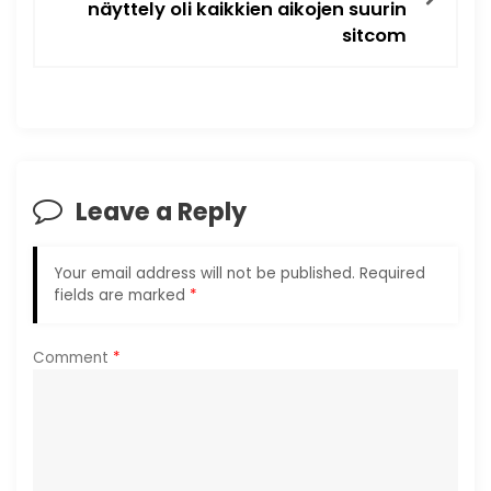
näyttely oli kaikkien aikojen suurin
n
sitcom
a
v
i
Leave a Reply
g
a
Your email address will not be published.
Required
fields are marked
*
t
i
Comment
*
o
n