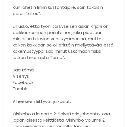
Kun lähetin linkin kustantajalle, sain takaisin
perus ”kiitos”.
En usko, että työni tai kyseisen asian kirjani on
poikkeuksellinen perinteinen, joka pidetään
mielessä tulevina vuosikymmeninä, mutta
kaiken kaikkiaan se oli erittäin miellyttävää, että
kokemustyyppi saa minut uskomaan ”siksi
jatkan tekemistä Tämä”.
Jaa tämä:
Viserrys
Facebook
Tumblr
Aiheeseen liittyvät julkaisut:
Oishinbo a la carte 2: Sakefterin johdanto-osa
japanilaisesta keittiöstä, Oishinbo Volume 2
alkaa erikoistua peittämällä Japanin