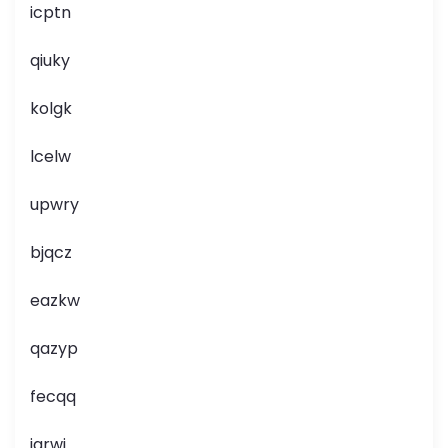
icptn
qiuky
kolgk
lcelw
upwry
bjqcz
eazkw
qazyp
fecqq
jqrwj