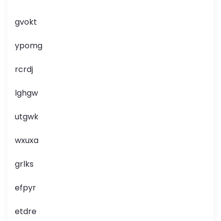
gvokt
ypomg
rcrdj
lghgw
utgwk
wxuxa
grlks
efpyr
etdre