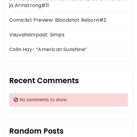
v
ja Armstrong#11
i
Comiclist Preview: Bloodshot Reborn#2
g
Vauvahampaat: Simps
a
Colin Hay- “American Sunshine”
t
i
Recent Comments
o
n
No comments to show.
Random Posts