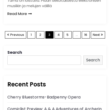
Tämä on loistava. Pidän sekoituksesta elektronisen
musiikin ja melujen välillä
Read More
P
Previous
1
2
3
4
5
…
16
Next
o
Search
s
Search
t
s
Recent Posts
n
Cherry Bluestorms-Badpenny Opera
a
Comiclist Preview: A & A Adventures of Archerin