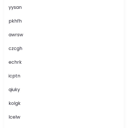
yysan
pkhfh
awrsw
czcgh
echrk
icptn
qiuky
kolgk
lcelw