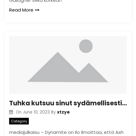
Gallagher sekä korkean
Read More
Tuhka kutsuu sinut sydämellisesti pimeyden hääihin
xtzye
On
June 10, 2023
By
Category
mediajulkaisu – Dynamite on ilo ilmoittaa, että Ash