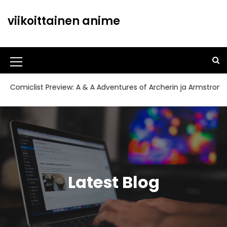
S
k
viikoittainen anime
i
p
t
o
M
c
o
e
clist Preview: A & A Adventures of Archerin ja Armstrong#11
n
n
t
u
e
n
I
t
c
o
Latest Blog
n