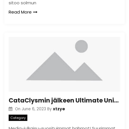
sitoo solmun
Read More
CataClysmin jälkeen Ultimate Universe on aivan-New
xtzye
On
June 6, 2023
By
Category
Media-julkaisu-suosituimmat hahmot! Suurimmat