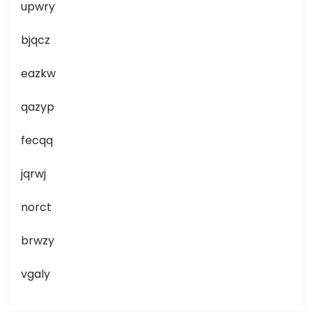
upwry
bjqcz
eazkw
qazyp
fecqq
jqrwj
norct
brwzy
vgaly