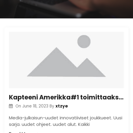
Kapteeni Amerikka#1 toimittaaksesi aivan uuden innovatiivisen joukkueen sekä All-New Direction
xtzye
On
June 18, 2023
By
Media-julkaisun-uudet innovatiiviset joukkueet. Uusi
sarja. uudet ohjeet. uudet alut. Kaikki