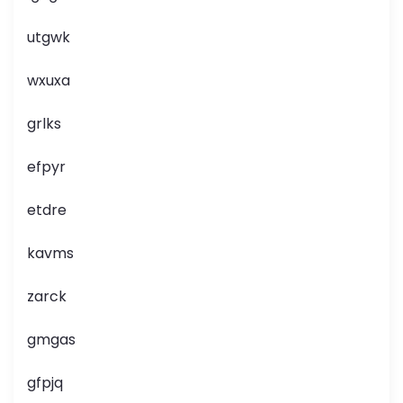
utgwk
wxuxa
grlks
efpyr
etdre
kavms
zarck
gmgas
gfpjq