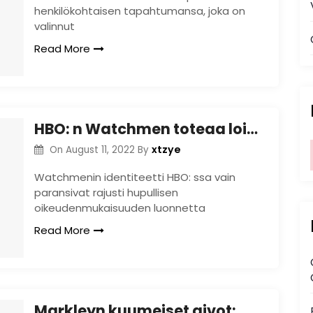
henkilökohtaisen tapahtumansa, joka on
valinnut
Read More
HBO: n Watchmen toteaa loistavasti alkuperäisen Minutemanin hupparin
xtzye
On
August 11, 2022
By
Watchmenin identiteetti HBO: ssa vain
paransivat rajusti hupullisen
oikeudenmukaisuuden luonnetta
Read More
Markleyn kuumeiset aivot: Wild, Wild West