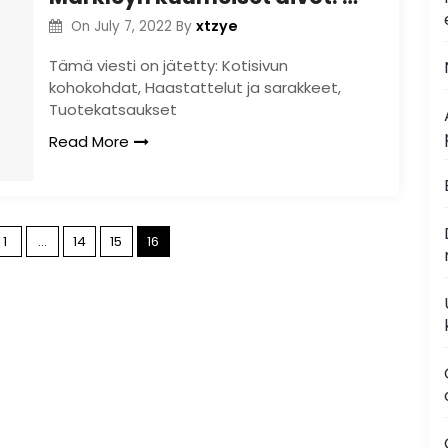
xtzye
On
July 7, 2022
By
Tämä viesti on jätetty: Kotisivun
kohokohdat, Haastattelut ja sarakkeet,
Tuotekatsaukset
Read More
P
1
…
14
15
16
o
s
t
s