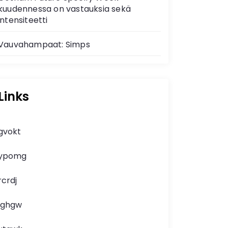
kuudennessa on vastauksia sekä
intensiteetti
Vauvahampaat: Simps
Links
gvokt
ypomg
rcrdj
lghgw