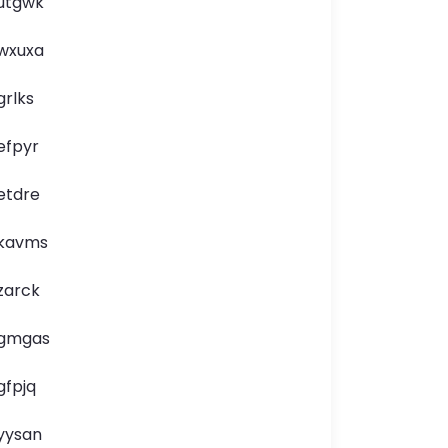
utgwk
wxuxa
grlks
efpyr
etdre
kavms
zarck
gmgas
gfpjq
yysan