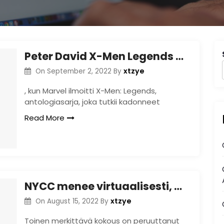
Peter David X-Men Legends Story tuo takaisin klassisen juoksunsa heinäkuussa
xtzye
On
September 2, 2022
By
, kun Marvel ilmoitti X-Men: Legends,
antologiasarja, joka tutkii kadonneet
Read More
NYCC menee virtuaalisesti, mutta pärjääkö se paremmin kuin SDCC?
xtzye
On
August 15, 2022
By
Toinen merkittävä kokous on peruuttanut