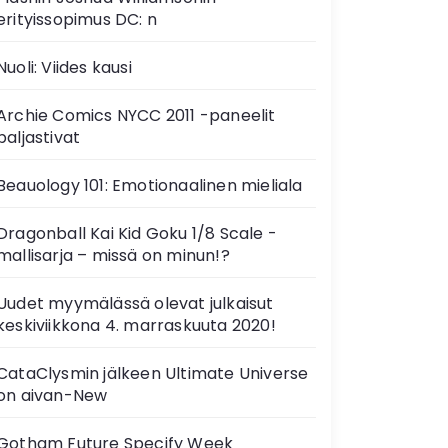
erityissopimus DC: n
Nuoli: Viides kausi
Archie Comics NYCC 2011 -paneelit
paljastivat
Beauology 101: Emotionaalinen mieliala
Dragonball Kai Kid Goku 1/8 Scale -
mallisarja – missä on minun!?
Uudet myymälässä olevat julkaisut
keskiviikkona 4. marraskuuta 2020!
CataClysmin jälkeen Ultimate Universe
on aivan-New
Gotham Future Specify Week