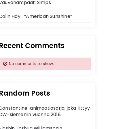
Vauvahampaat: Simps
Colin Hay- “American Sunshine”
Recent Comments
No comments to show.
Random Posts
Constantine-animaatiosarja, joka liittyy
CW-siemeniin vuonna 2018
Flashin Joshua Williamsonin