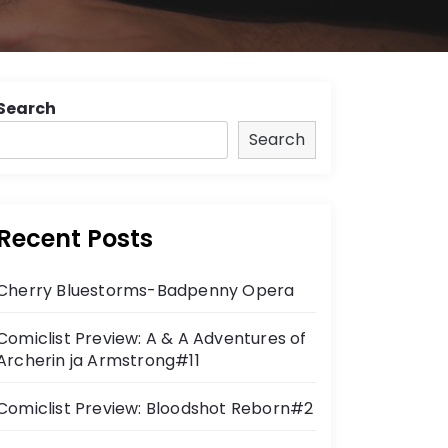
Search
Search
Recent Posts
Cherry Bluestorms-Badpenny Opera
Comiclist Preview: A & A Adventures of
Archerin ja Armstrong#11
Comiclist Preview: Bloodshot Reborn#2