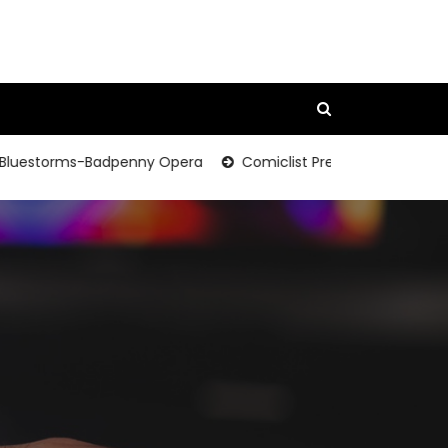
storms-Badpenny Opera
Comiclist Preview: A & A Adventure