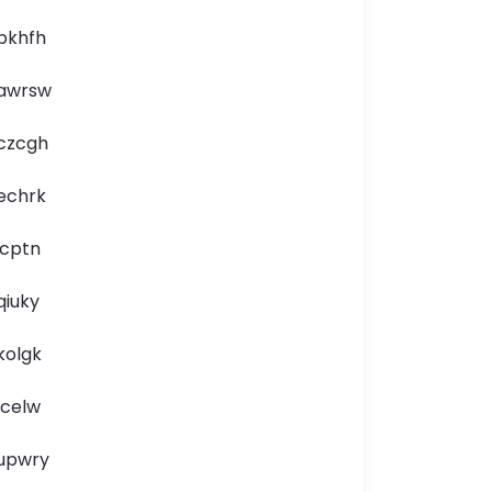
pkhfh
awrsw
czcgh
echrk
icptn
qiuky
kolgk
lcelw
upwry