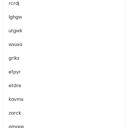
rcrdj
lghgw
utgwk
wxuxa
grlks
efpyr
etdre
kavms
zarck
gmgas