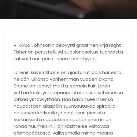
R. Kikuo Johnsonin debyytti graafinen kirja Night
Fisher on perustellusti suosionosoitus tuoreesta
kahvastaan ​​perinteinen tarinatyyppi.
Lorenin kaveri Shane on ajautunut pois hänestä
heidän lukionsa vanhemman vuoden aikana.
Shane on tehnyt mettä, samoin kuin Loren
yrittää lääkitystä epäonnistuneessa yrityksessä
jatkaa ystävyyttään. Hän havaitsee itsensä
noudattaen alaspäin suuntautuvaa spiraalia,
nousevan korkealle ja nauttivan pienistä
varkauksista saadakseen paljon enemmän
rahaa huumeisiin. Hän käsittelee valtavaa
elämäpäätöstä, valitsemalla minne mennä