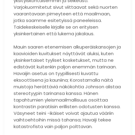
yksityiskohtaisemmin ja selkeästi.
Varjokuormitetut sivut viittaavat sekä nuorten
vaarantavaan pimeyteen että maailmaan,
jotka saamme esitetyissä paneeleissa.
Taidekeskeiselle kirjalle se on erityisen
yksinkertainen että lukema jakalaus.
Mauin saaren etenemisen alkuperäiskansojen ja
kaavioiden kuvitukset näyttävät aluksi, kuten
yksinkertaiset tyyliset kosketukset, mutta ne
edistävät kuitenkin paljon enemmän tarinaan.
Havaijin asetus on tyypillisesti kuvattu
eksoottisena ja kauniina; Korostamalla näitä
muistoja herättäviä näkökohtia Johnson alistaa
stereotyypin tarinansa kanssa. Hänen
tapahtumien yleismaailmallisuus osoittaa
kontrastin paratiisin erillisten odotusten kanssa.
Väsyneet teini -ikäiset voivat ajautua vääriin
vaihtoehtoihin missä tahansa; Havaiji tekee
katastrofista vain paljon polttavan.