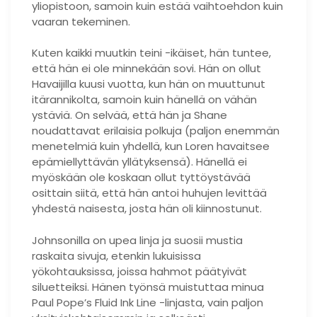
yliopistoon, samoin kuin estää vaihtoehdon kuin
vaaran tekeminen.
Kuten kaikki muutkin teini -ikäiset, hän tuntee,
että hän ei ole minnekään sovi. Hän on ollut
Havaijilla kuusi vuotta, kun hän on muuttunut
itärannikolta, samoin kuin hänellä on vähän
ystäviä. On selvää, että hän ja Shane
noudattavat erilaisia ​​polkuja (paljon enemmän
menetelmiä kuin yhdellä, kun Loren havaitsee
epämiellyttävän yllätyksensä). Hänellä ei
myöskään ole koskaan ollut tyttöystävää
osittain siitä, että hän antoi huhujen levittää
yhdestä naisesta, josta hän oli kiinnostunut.
Johnsonilla on upea linja ja suosii mustia
raskaita sivuja, etenkin lukuisissa
yökohtauksissa, joissa hahmot päätyivät
siluetteiksi. Hänen työnsä muistuttaa minua
Paul Pope’s Fluid Ink Line -linjasta, vain paljon