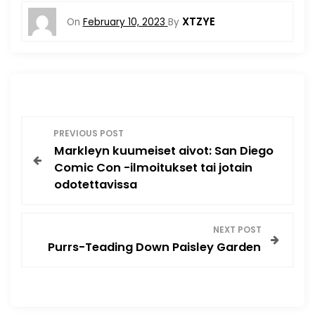
XTZYE
On
February 10, 2023
By
P
PREVIOUS POST
Markleyn kuumeiset aivot: San Diego
o
Comic Con -ilmoitukset tai jotain
odotettavissa
s
t
NEXT POST
Purrs-Teading Down Paisley Garden
n
a