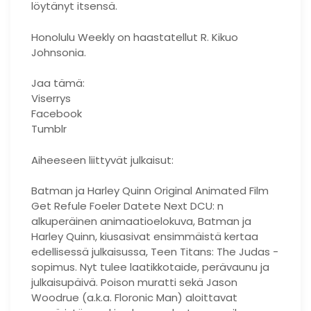
löytänyt itsensä.
Honolulu Weekly on haastatellut R. Kikuo
Johnsonia.
Jaa tämä:
Viserrys
Facebook
Tumblr
Aiheeseen liittyvät julkaisut:
Batman ja Harley Quinn Original Animated Film
Get Refule Foeler Datete Next DCU: n
alkuperäinen animaatioelokuva, Batman ja
Harley Quinn, kiusasivat ensimmäistä kertaa
edellisessä julkaisussa, Teen Titans: The Judas -
sopimus. Nyt tulee laatikkotaide, perävaunu ja
julkaisupäivä. Poison muratti sekä Jason
Woodrue (a.k.a. Floronic Man) aloittavat