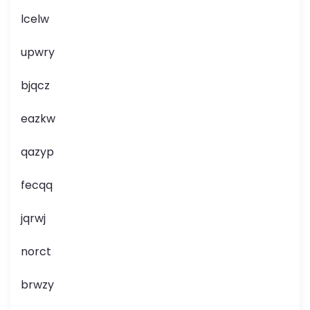
lcelw
upwry
bjqcz
eazkw
qazyp
fecqq
jqrwj
norct
brwzy