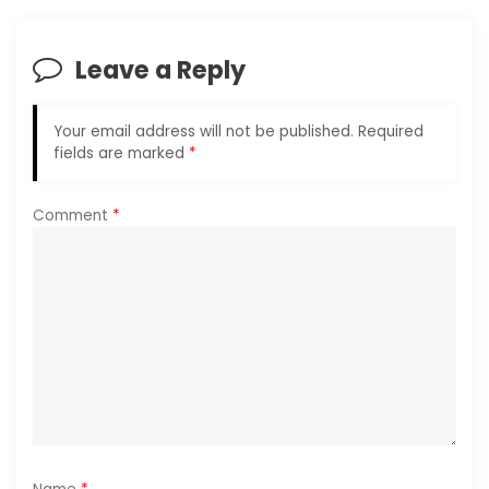
v
i
Leave a Reply
g
Your email address will not be published.
Required
a
fields are marked
*
t
Comment
*
i
o
n