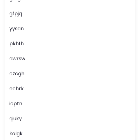
gfpjq
yysan
pkhfh
awrsw
czcgh
echrk
icptn
qiuky
kolgk