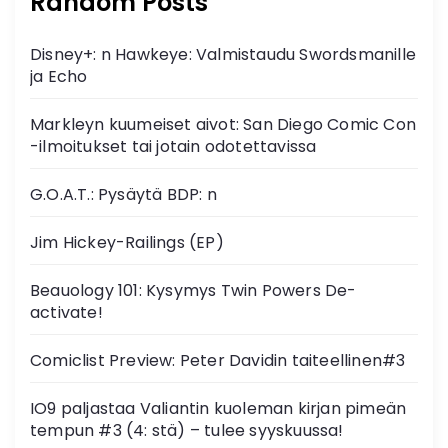
Random Posts
Disney+: n Hawkeye: Valmistaudu Swordsmanille
ja Echo
Markleyn kuumeiset aivot: San Diego Comic Con
-ilmoitukset tai jotain odotettavissa
G.O.A.T.: Pysäytä BDP: n
Jim Hickey-Railings (EP)
Beauology 101: Kysymys Twin Powers De-
activate!
Comiclist Preview: Peter Davidin taiteellinen#3
IO9 paljastaa Valiantin kuoleman kirjan pimeän
tempun #3 (4: stä) – tulee syyskuussa!