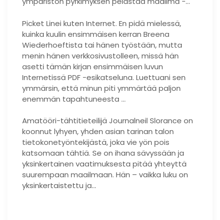
ympäristön pyrkimyksen pelastaa maailma -…
Picket Linei kuten Internet. En pidä mielessä,
kuinka kuulin ensimmäisen kerran Breena
Wiederhoeftista tai hänen työstään, mutta
menin hänen verkkosivustolleen, missä hän
asetti tämän kirjan ensimmäisen luvun
Internetissä PDF -esikatseluna. Luettuani sen
ymmärsin, että minun piti ymmärtää paljon
enemmän tapahtuneesta …
Amatööri-tähtitieteilijä Journalneil Slorance on
koonnut lyhyen, yhden asian tarinan talon
tietokonetyöntekijästä, joka vie yön pois
katsomaan tähtiä. Se on ihana sävyssään ja
yksinkertainen vaatimuksesta pitää yhteyttä
suurempaan maailmaan. Hän – vaikka luku on
yksinkertaistettu ja…