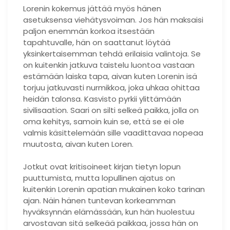
Lorenin kokemus jättää myös hänen
asetuksensa viehätysvoiman. Jos hän maksaisi
paljon enemmän korkoa itsestään
tapahtuvalle, hän on saattanut löytää
yksinkertaisemman tehdä erilaisia ​​valintoja. Se
on kuitenkin jatkuva taistelu luontoa vastaan ​​
estämään laiska tapa, aivan kuten Lorenin isä
torjuu jatkuvasti nurmikkoa, joka uhkaa ohittaa
heidän talonsa. Kasvisto pyrkii ylittämään
sivilisaation. Saari on silti selkeä paikka, jolla on
oma kehitys, samoin kuin se, että se ei ole
valmis käsittelemään sille vaadittavaa nopeaa
muutosta, aivan kuten Loren.
Jotkut ovat kritisoineet kirjan tietyn lopun
puuttumista, mutta lopullinen ajatus on
kuitenkin Lorenin apatian mukainen koko tarinan
ajan. Näin hänen tuntevan korkeamman
hyväksynnän elämässään, kun hän huolestuu
arvostavan sitä selkeää paikkaa, jossa hän on