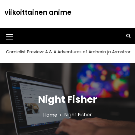
S
k
viikoittainen anime
i
p
t
o
M
c
o
e
miclist Preview: A & A Adventures of Archerin ja Armstrong#11
n
n
t
u
e
n
I
t
c
Night Fisher
o
n
Night Fisher
Home