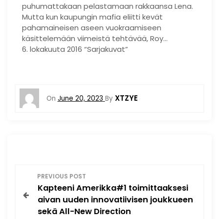
puhumattakaan pelastamaan rakkaansa Lena.
Mutta kun kaupungin mafia eliitti kevät
pahamaineisen aseen vuokraamiseen
käsittelemään viimeistä tehtävää, Roy…
6. lokakuuta 2016 “Sarjakuvat”
XTZYE
On
June 20, 2023
By
P
PREVIOUS POST
Kapteeni Amerikka#1 toimittaaksesi
o
aivan uuden innovatiivisen joukkueen
sekä All-New Direction
s