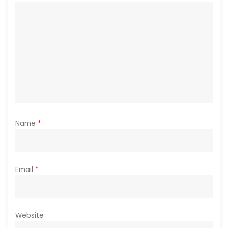
o
n
Name
*
Email
*
Website