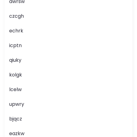
awrsw
czcgh
echrk
icptn
qiuky
kolgk
lcelw
upwry
bjqcz
eazkw