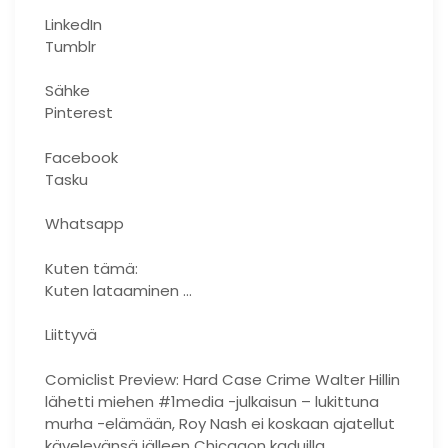
LinkedIn
Tumblr
Sähke
Pinterest
Facebook
Tasku
Whatsapp
Kuten tämä:
Kuten lataaminen …
Liittyvä
Comiclist Preview: Hard Case Crime Walter Hillin
lähetti miehen #1media -julkaisun – lukittuna
murha -elämään, Roy Nash ei koskaan ajatellut
kävelevänsä jälleen Chicagon kaduilla …