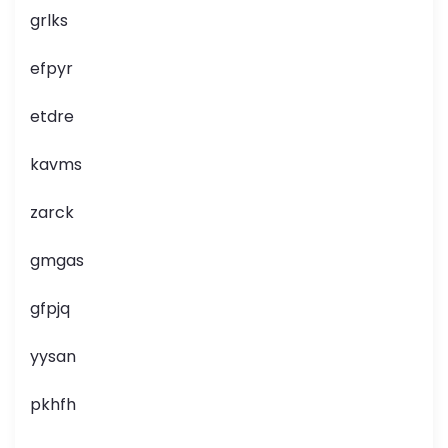
grlks
efpyr
etdre
kavms
zarck
gmgas
gfpjq
yysan
pkhfh