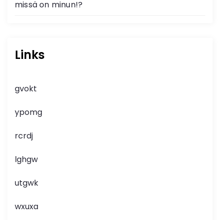
missä on minun!?
Links
gvokt
ypomg
rcrdj
lghgw
utgwk
wxuxa