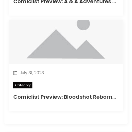
Comiclist Preview: A & A Adventures of Archerin ja Armstrong#11
July 31, 2023
Category
Comiclist Preview: Bloodshot Reborn#2