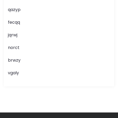
qazyp
fecqq
jqrwj
norct
brwzy
vgaly