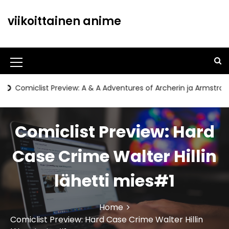
S
k
viikoittainen anime
i
p
t
o
M
c
o
e
omiclist Preview: A & A Adventures of Archerin ja Armstrong#11
n
n
t
u
e
Comiclist Preview: Hard
n
I
t
c
Case Crime Walter Hillin
o
lähetti mies#1
n
Home
Comiclist Preview: Hard Case Crime Walter Hillin