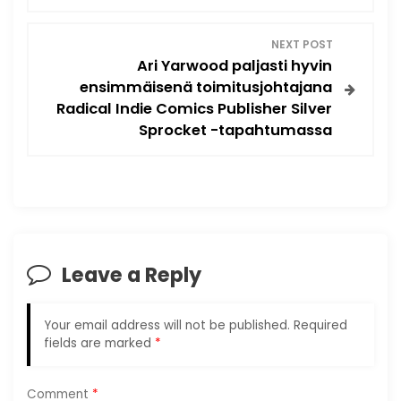
t
NEXT POST
Ari Yarwood paljasti hyvin
n
ensimmäisenä toimitusjohtajana
Radical Indie Comics Publisher Silver
a
Sprocket -tapahtumassa
v
i
g
Leave a Reply
a
t
Your email address will not be published.
Required
fields are marked
*
i
Comment
*