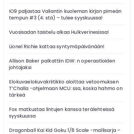
IO9 paljastaa Valiantin kuoleman kirjan pimeän
tempun #3 (4: stä) – tulee syyskuussa!
Vuosisadan taistelu alkaa Hulkverinesissa!
Lionel Richie kattaa syntymäpäivänään!
Allison Baker palkattiin IDW: n operaatioiden
johtajaksi
Elokuvaelokuvakriitikko aloittaa vetoomuksen
T’Challa -ohjelmaan MCU: ssa, koska hahmo on
tärkeä
Fox matkustaa lintujen kanssa terälehteissä
syyskuussa
Dragonball Kai Kid Goku 1/8 Scale -mallisarja –