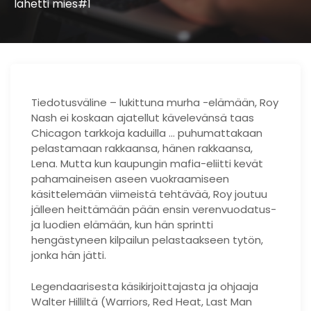
lähetti mies#1
Tiedotusväline – lukittuna murha -elämään, Roy
Nash ei koskaan ajatellut kävelevänsä taas
Chicagon tarkkoja kaduilla … puhumattakaan
pelastamaan rakkaansa, hänen rakkaansa,
Lena. Mutta kun kaupungin mafia-eliitti kevät
pahamaineisen aseen vuokraamiseen
käsittelemään viimeistä tehtävää, Roy joutuu
jälleen heittämään pään ensin verenvuodatus-
ja luodien elämään, kun hän sprintti
hengästyneen kilpailun pelastaakseen tytön,
jonka hän jätti.
Legendaarisesta käsikirjoittajasta ja ohjaaja
Walter Hilliltä (Warriors, Red Heat, Last Man