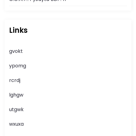
Links
gvokt
ypomg
rcrdj
lghgw
utgwk
wxuxa