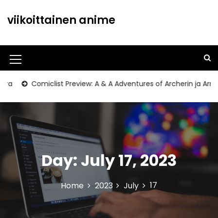
S
k
viikoittainen anime
i
p
t
o
M
c
o
e
a
Comiclist Preview: A & A Adventures of Archerin ja Armstr
n
n
t
u
e
n
I
t
c
Day:
July 17, 2023
o
n
17
Home
2023
July