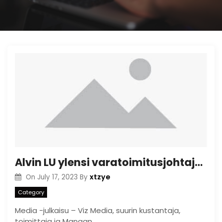
Alvin LU ylensi varatoimitusjohtaja Viz Media Publishing
xtzye
On
July 17, 2023
By
Category
Media -julkaisu – Viz Media, suurin kustantaja,
toimittaja ja Mangan