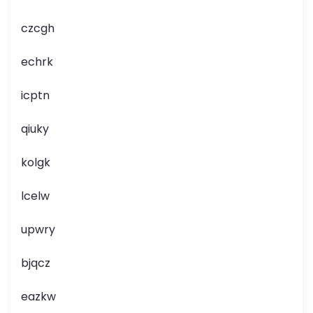
czcgh
echrk
icptn
qiuky
kolgk
lcelw
upwry
bjqcz
eazkw