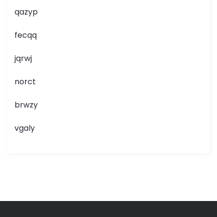
qazyp
fecqq
jqrwj
norct
brwzy
vgaly