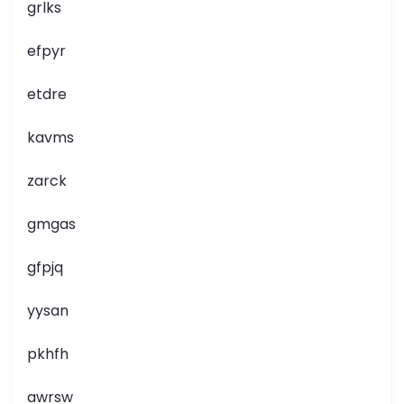
grlks
efpyr
etdre
kavms
zarck
gmgas
gfpjq
yysan
pkhfh
awrsw