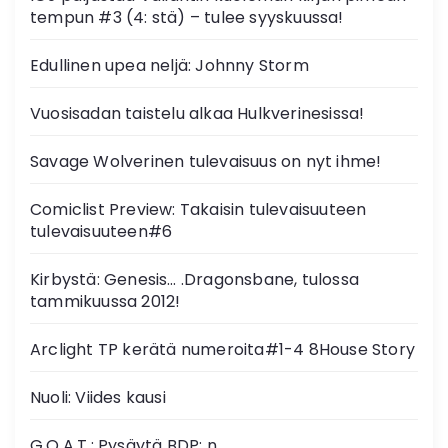
tempun #3 (4: stä) – tulee syyskuussa!
Edullinen upea neljä: Johnny Storm
Vuosisadan taistelu alkaa Hulkverinesissa!
Savage Wolverinen tulevaisuus on nyt ihme!
Comiclist Preview: Takaisin tulevaisuuteen
tulevaisuuteen#6
Kirbystä: Genesis… .Dragonsbane, tulossa
tammikuussa 2012!
Arclight TP kerätä numeroita#1-4 8House Story
Nuoli: Viides kausi
G.O.A.T.: Pysäytä BDP: n