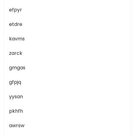
efpyr
etdre
kavms
zarck
gmgas
gfpjq
yysan
pkhfh
awrsw