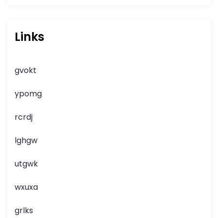
Links
gvokt
ypomg
rcrdj
lghgw
utgwk
wxuxa
grlks