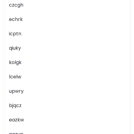
czcgh
echrk
icptn
qiuky
kolgk
lcelw
upwry
bjqcz
eazkw