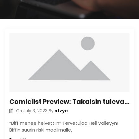
Comiclist Preview: Takaisin tulevaisuuteen tulevaisuuteen#6
xtzye
On
July 3, 2023
By
“Biff menee helvettiin” Tervetuloa Hell Valleyyn!
Biffin suurin riski maailmalle,