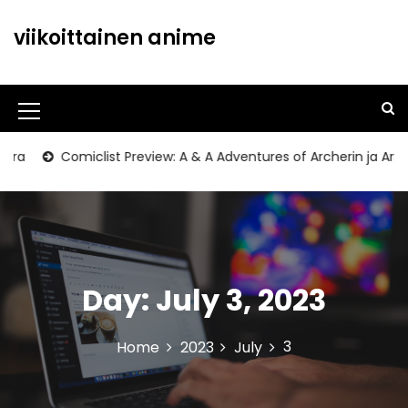
S
k
viikoittainen anime
i
p
t
o
M
c
o
e
a
Comiclist Preview: A & A Adventures of Archerin ja Armstr
n
n
t
u
e
n
I
t
c
Day:
July 3, 2023
o
n
3
Home
2023
July