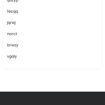
qazyp
fecqq
jqrwj
norct
brwzy
vgaly