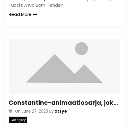
Tucci’s A Kid Born -lehden
Read More
Constantine-animaatiosarja, joka liittyy CW-siemeniin vuonna 2018
xtzye
On
June 27, 2023
By
Category