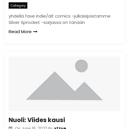
Category
yhdellä fave indie/alt comics -julkaisijoistamme
Silver Sprocket -sarjassa on tänään
Read More
Nuoli: Viides kausi
xtzye
On
June 16, 2023
By