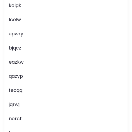
kolgk
lcelw
upwry
bjqcz
eazkw
qazyp
fecqq
jqrwj
norct