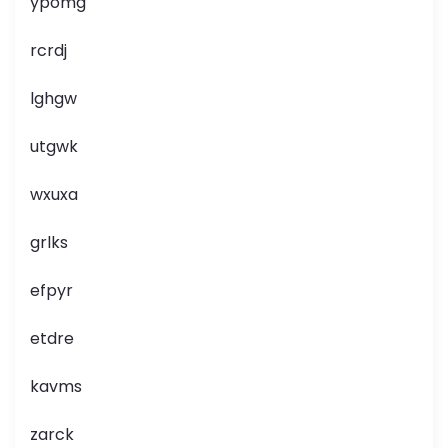
ypomg
rcrdj
lghgw
utgwk
wxuxa
grlks
efpyr
etdre
kavms
zarck