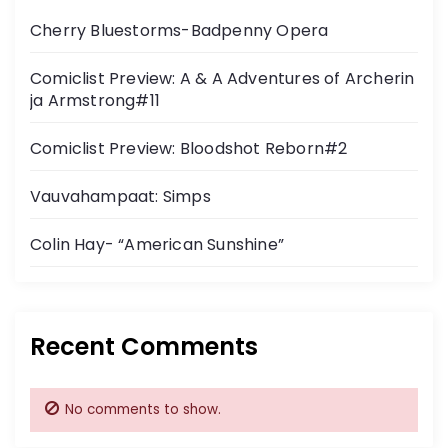
n
Cherry Bluestorms-Badpenny Opera
a
Comiclist Preview: A & A Adventures of Archerin
v
ja Armstrong#11
i
Comiclist Preview: Bloodshot Reborn#2
g
Vauvahampaat: Simps
a
Colin Hay- “American Sunshine”
t
i
Recent Comments
o
n
No comments to show.