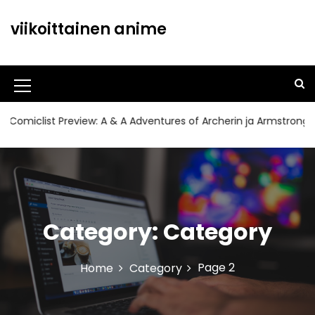
S
k
viikoittainen anime
i
p
t
o
M
c
o
e
clist Preview: A & A Adventures of Archerin ja Armstrong#11
n
n
t
u
e
n
I
t
c
Category:
Category
o
n
Page 2
Home
Category