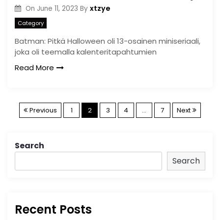
xtzye
On
June 11, 2023
By
Category
Batman: Pitkä Halloween oli 13-osainen miniseriaali,
joka oli teemalla kalenteritapahtumien
Read More
P
Previous
1
2
3
4
…
7
Next
o
Search
s
Search
t
s
Recent Posts