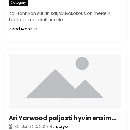
Category
Itä -rannikon suurin sarjakuvakokous on melkein
täällä, samoin kuin Archie
Read More
Ari Yarwood paljasti hyvin ensimmäisenä toimitusjohtajana Radical Indie Comics Publisher Silver Sprocket -tapahtumassa
xtzye
On
June 20, 2023
By