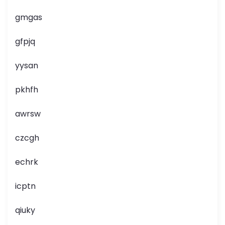
gmgas
gfpjq
yysan
pkhfh
awrsw
czcgh
echrk
icptn
qiuky