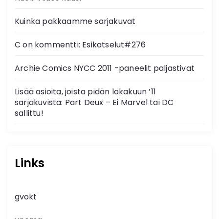
Kuinka pakkaamme sarjakuvat
C on kommentti: Esikatselut#276
Archie Comics NYCC 2011 -paneelit paljastivat
Lisää asioita, joista pidän lokakuun ’11
sarjakuvista: Part Deux – Ei Marvel tai DC
sallittu!
Links
gvokt