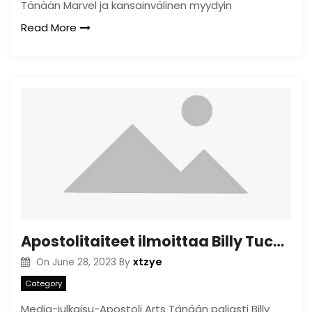
Tänään Marvel ja kansainvälinen myydyin
Read More
Apostolitaiteet ilmoittaa Billy Tucci’s A Kid on Born
xtzye
On
June 28, 2023
By
Category
Media-julkaisu-Apostoli Arts Tänään paljasti Billy