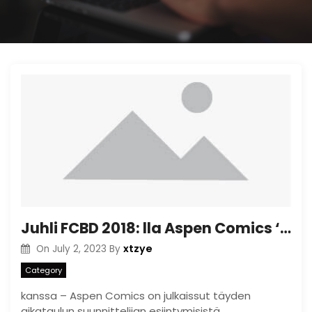
Juhli FCBD 2018: lla Aspen Comics ‘Worlds of Aspen 2018
xtzye
On
July 2, 2023
By
Category
kanssa – Aspen Comics on julkaissut täyden
aikataulun suunnittelijan esiintymisistä